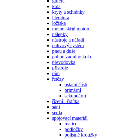
gufera
kola
kryty a schránky
literatura
ložiska
motor, skříň motoru
nálepky
nástroje a nářadí
palivový systém
pneu a duše
pohon zadního kola
převodovka
přístroje
rám
řetězy
ostatní části
primární
sekundární
řízení - řidítka
sání
sedla
spojovací materiál
matice
podložky
pojistné kroužky