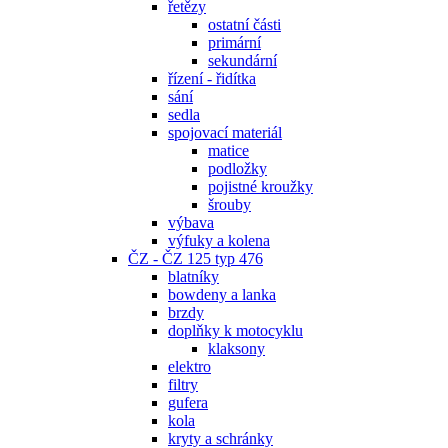
řetězy
ostatní části
primární
sekundární
řízení - řidítka
sání
sedla
spojovací materiál
matice
podložky
pojistné kroužky
šrouby
výbava
výfuky a kolena
ČZ - ČZ 125 typ 476
blatníky
bowdeny a lanka
brzdy
doplňky k motocyklu
klaksony
elektro
filtry
gufera
kola
kryty a schránky