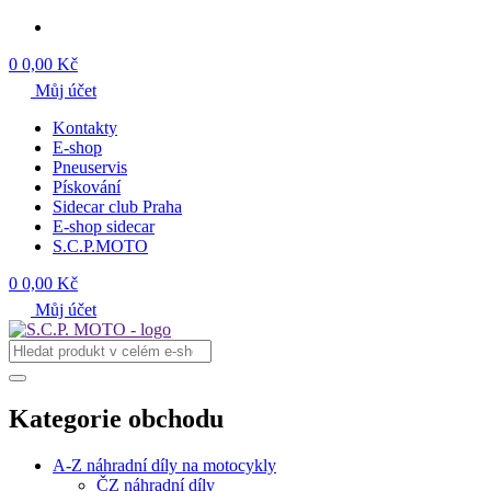
0
0,00 Kč
Můj účet
Kontakty
E-shop
Pneuservis
Pískování
Sidecar club Praha
E-shop sidecar
S.C.P.MOTO
0
0,00 Kč
Můj účet
Kategorie obchodu
A-Z náhradní díly na motocykly
ČZ náhradní díly