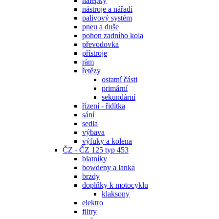
nálepky
nástroje a nářadí
palivový systém
pneu a duše
pohon zadního kola
převodovka
přístroje
rám
řetězy
ostatní části
primární
sekundární
řízení - řidítka
sání
sedla
výbava
výfuky a kolena
ČZ - ČZ 125 typ 453
blatníky
bowdeny a lanka
brzdy
doplňky k motocyklu
klaksony
elektro
filtry