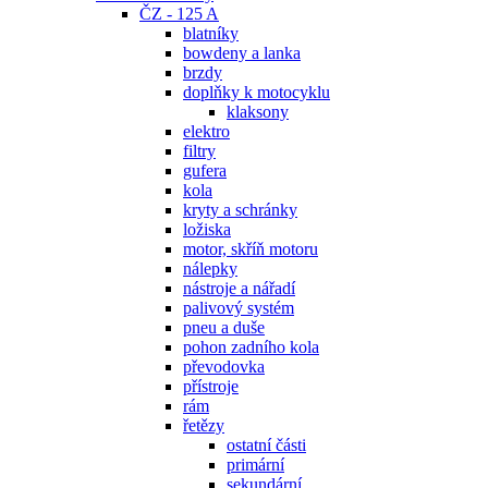
ČZ - 125 A
blatníky
bowdeny a lanka
brzdy
doplňky k motocyklu
klaksony
elektro
filtry
gufera
kola
kryty a schránky
ložiska
motor, skříň motoru
nálepky
nástroje a nářadí
palivový systém
pneu a duše
pohon zadního kola
převodovka
přístroje
rám
řetězy
ostatní části
primární
sekundární