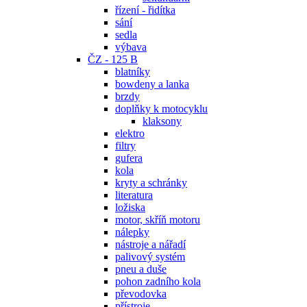
řízení - řidítka
sání
sedla
výbava
ČZ - 125 B
blatníky
bowdeny a lanka
brzdy
doplňky k motocyklu
klaksony
elektro
filtry
gufera
kola
kryty a schránky
literatura
ložiska
motor, skříň motoru
nálepky
nástroje a nářadí
palivový systém
pneu a duše
pohon zadního kola
převodovka
přístroje