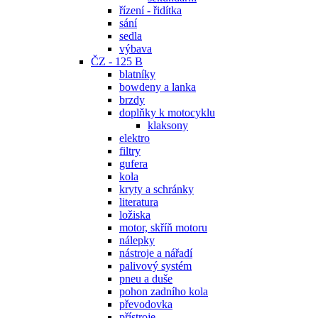
řízení - řidítka
sání
sedla
výbava
ČZ - 125 B
blatníky
bowdeny a lanka
brzdy
doplňky k motocyklu
klaksony
elektro
filtry
gufera
kola
kryty a schránky
literatura
ložiska
motor, skříň motoru
nálepky
nástroje a nářadí
palivový systém
pneu a duše
pohon zadního kola
převodovka
přístroje