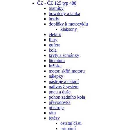
ČZ - ČZ 125 typ 488
blatníky
bowdeny a lanka
brzdy
doplňky k motocyklu
klaksony
elektro
filtry
gufera
kola
kryty a schránky
literatura
ložiska
motor, skříň motoru
nálepky
nástroje a nářadí
palivový systém
pneu a duše
pohon zadního kola
převodovka
přístroje
rám
řetězy
ostatní části
primární