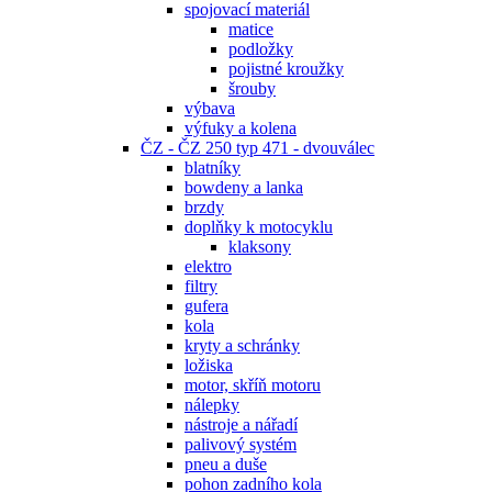
spojovací materiál
matice
podložky
pojistné kroužky
šrouby
výbava
výfuky a kolena
ČZ - ČZ 250 typ 471 - dvouválec
blatníky
bowdeny a lanka
brzdy
doplňky k motocyklu
klaksony
elektro
filtry
gufera
kola
kryty a schránky
ložiska
motor, skříň motoru
nálepky
nástroje a nářadí
palivový systém
pneu a duše
pohon zadního kola