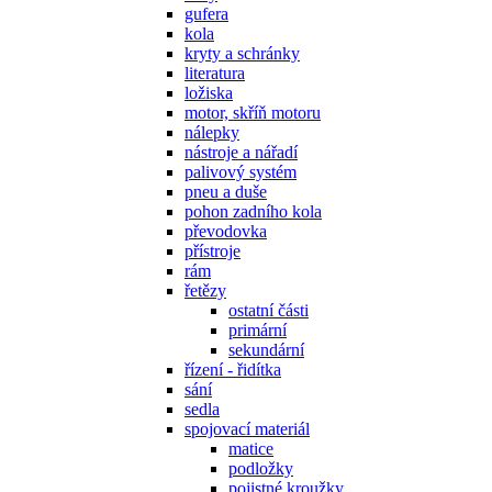
gufera
kola
kryty a schránky
literatura
ložiska
motor, skříň motoru
nálepky
nástroje a nářadí
palivový systém
pneu a duše
pohon zadního kola
převodovka
přístroje
rám
řetězy
ostatní části
primární
sekundární
řízení - řidítka
sání
sedla
spojovací materiál
matice
podložky
pojistné kroužky