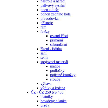
nástroje a nářadí
palivový systém
pneu a duše
pohon zadního kola
převodovka
přístroje
rám
řetězy
ostatní části
primární
sekundární
řízení - řidítka
sání
sedla
spojovací materiál
matice
podložky
pojistné kroužky
šrouby
výbava
výfuky a kolena
ČZ - ČZ 250 typ 455
blatníky
bowdeny a lanka
brzdy