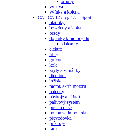
šrouby
výbava
výfuky a kolena
ČZ - ČZ 125 typ 473 - Sport
blatníky
bowdeny a lanka
brzdy
doplňky k motocyklu
klaksony
elektro
filtry
gufera
kola
kryty a schránky
literatura
ložiska
motor, skříň motoru
nálepky
nástroje a nářadí
palivový systém
pneu a duše
pohon zadního kola
převodovka
přístroje
rám