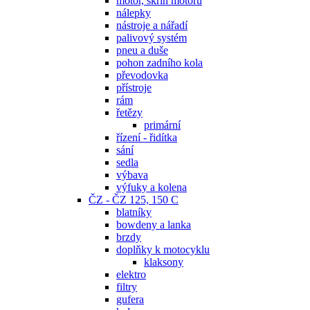
motor, skříň motoru
nálepky
nástroje a nářadí
palivový systém
pneu a duše
pohon zadního kola
převodovka
přístroje
rám
řetězy
primární
řízení - řidítka
sání
sedla
výbava
výfuky a kolena
ČZ - ČZ 125, 150 C
blatníky
bowdeny a lanka
brzdy
doplňky k motocyklu
klaksony
elektro
filtry
gufera