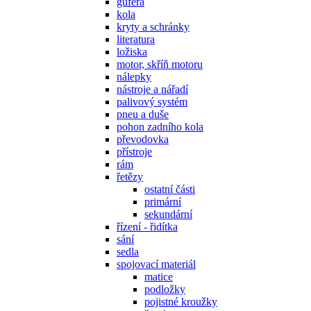
gufera
kola
kryty a schránky
literatura
ložiska
motor, skříň motoru
nálepky
nástroje a nářadí
palivový systém
pneu a duše
pohon zadního kola
převodovka
přístroje
rám
řetězy
ostatní části
primární
sekundární
řízení - řidítka
sání
sedla
spojovací materiál
matice
podložky
pojistné kroužky