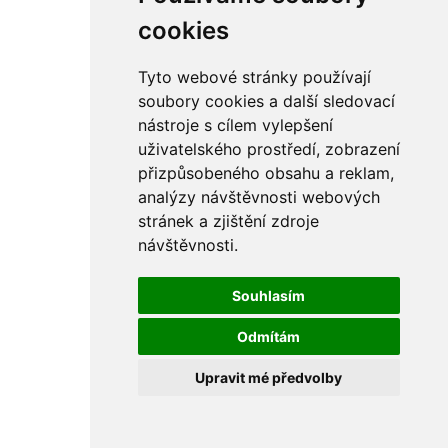
rám
řetězy
cookies
ostatní části
primární
sekundární
Tyto webové stránky používají
řízení - řidítka
soubory cookies a další sledovací
sání
nástroje s cílem vylepšení
sedla
spojovací materiál
uživatelského prostředí, zobrazení
matice
přizpůsobeného obsahu a reklam,
podložky
analýzy návštěvnosti webových
pojistné kroužky
šrouby
stránek a zjištění zdroje
výbava
návštěvnosti.
výfuky a kolena
ČZ - ČZ 380 typ 514 cross
blatníky
Souhlasím
bowdeny a lanka
brzdy
Odmítám
elektro
filtry
Upravit mé předvolby
gufera
kola
kryty a schránky
literatura