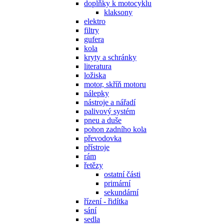
doplňky k motocyklu
klaksony
elektro
filtry
gufera
kola
kryty a schránky
literatura
ložiska
motor, skříň motoru
nálepky
nástroje a nářadí
palivový systém
pneu a duše
pohon zadního kola
převodovka
přístroje
rám
řetězy
ostatní části
primární
sekundární
řízení - řidítka
sání
sedla