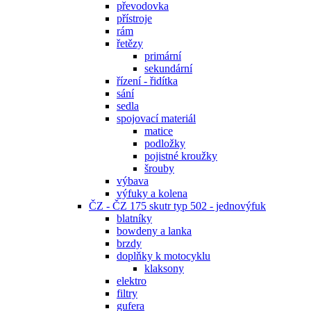
převodovka
přístroje
rám
řetězy
primární
sekundární
řízení - řidítka
sání
sedla
spojovací materiál
matice
podložky
pojistné kroužky
šrouby
výbava
výfuky a kolena
ČZ - ČZ 175 skutr typ 502 - jednovýfuk
blatníky
bowdeny a lanka
brzdy
doplňky k motocyklu
klaksony
elektro
filtry
gufera