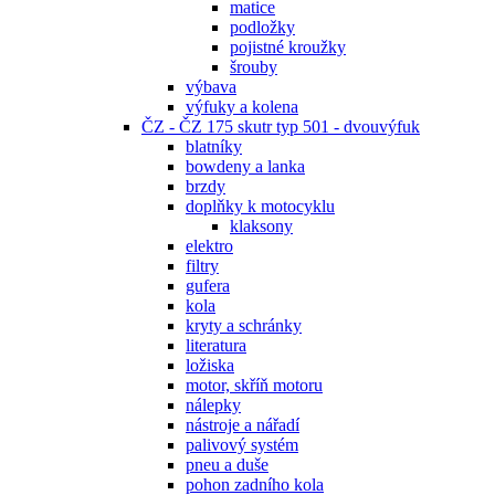
matice
podložky
pojistné kroužky
šrouby
výbava
výfuky a kolena
ČZ - ČZ 175 skutr typ 501 - dvouvýfuk
blatníky
bowdeny a lanka
brzdy
doplňky k motocyklu
klaksony
elektro
filtry
gufera
kola
kryty a schránky
literatura
ložiska
motor, skříň motoru
nálepky
nástroje a nářadí
palivový systém
pneu a duše
pohon zadního kola