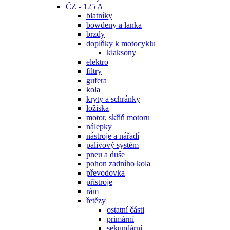
ČZ - 125 A
blatníky
bowdeny a lanka
brzdy
doplňky k motocyklu
klaksony
elektro
filtry
gufera
kola
kryty a schránky
ložiska
motor, skříň motoru
nálepky
nástroje a nářadí
palivový systém
pneu a duše
pohon zadního kola
převodovka
přístroje
rám
řetězy
ostatní části
primární
sekundární