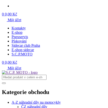
0
0,00 Kč
Můj účet
Kontakty
E-shop
Pneuservis
Pískování
Sidecar club Praha
E-shop sidecar
S.C.P.MOTO
0
0,00 Kč
Můj účet
Kategorie obchodu
A-Z náhradní díly na motocykly
ČZ náhradní díly