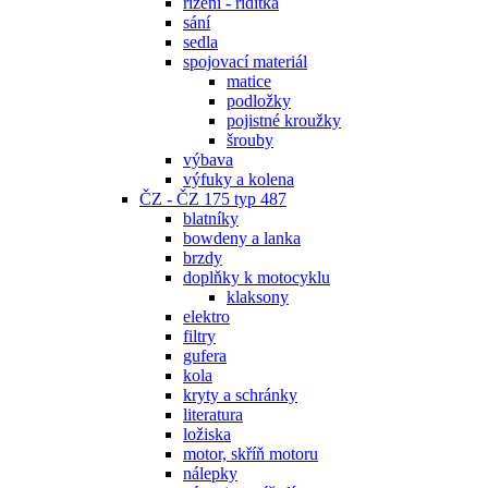
řízení - řidítka
sání
sedla
spojovací materiál
matice
podložky
pojistné kroužky
šrouby
výbava
výfuky a kolena
ČZ - ČZ 175 typ 487
blatníky
bowdeny a lanka
brzdy
doplňky k motocyklu
klaksony
elektro
filtry
gufera
kola
kryty a schránky
literatura
ložiska
motor, skříň motoru
nálepky