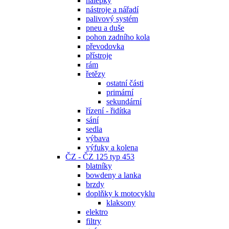
nálepky
nástroje a nářadí
palivový systém
pneu a duše
pohon zadního kola
převodovka
přístroje
rám
řetězy
ostatní části
primární
sekundární
řízení - řidítka
sání
sedla
výbava
výfuky a kolena
ČZ - ČZ 125 typ 453
blatníky
bowdeny a lanka
brzdy
doplňky k motocyklu
klaksony
elektro
filtry