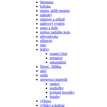
literatura
ložiska
motor, skříň motoru
nálepky
nástroje a nářadí
palivový systém
pneu a duše
pohon zadního kola
převodovka
přístroje
rám
řetězy
ostatní části
primární
sekundární
řízení - řidítka
sání
sedla
spojovací materiál
matice
podložky
pojistné kroužky
šrouby
výbava
výfuky a kolena