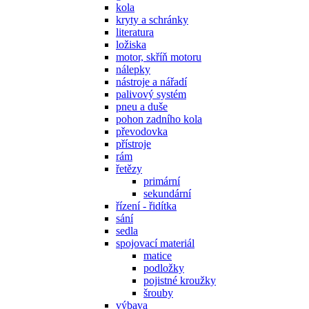
kola
kryty a schránky
literatura
ložiska
motor, skříň motoru
nálepky
nástroje a nářadí
palivový systém
pneu a duše
pohon zadního kola
převodovka
přístroje
rám
řetězy
primární
sekundární
řízení - řidítka
sání
sedla
spojovací materiál
matice
podložky
pojistné kroužky
šrouby
výbava