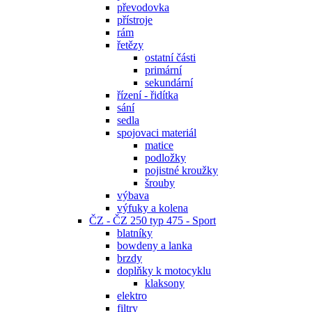
převodovka
přístroje
rám
řetězy
ostatní části
primární
sekundární
řízení - řidítka
sání
sedla
spojovaci materiál
matice
podložky
pojistné kroužky
šrouby
výbava
výfuky a kolena
ČZ - ČZ 250 typ 475 - Sport
blatníky
bowdeny a lanka
brzdy
doplňky k motocyklu
klaksony
elektro
filtry