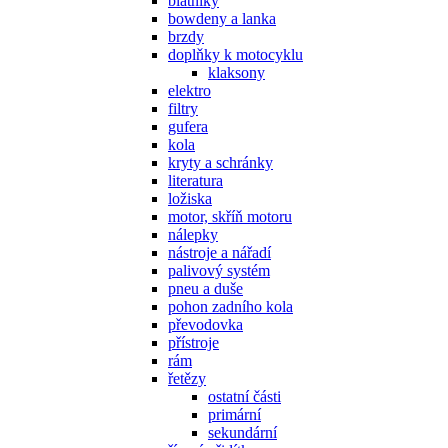
blatníky
bowdeny a lanka
brzdy
doplňky k motocyklu
klaksony
elektro
filtry
gufera
kola
kryty a schránky
literatura
ložiska
motor, skříň motoru
nálepky
nástroje a nářadí
palivový systém
pneu a duše
pohon zadního kola
převodovka
přístroje
rám
řetězy
ostatní části
primární
sekundární