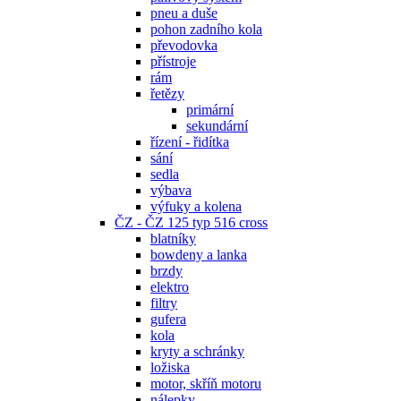
pneu a duše
pohon zadního kola
převodovka
přístroje
rám
řetězy
primární
sekundární
řízení - řidítka
sání
sedla
výbava
výfuky a kolena
ČZ - ČZ 125 typ 516 cross
blatníky
bowdeny a lanka
brzdy
elektro
filtry
gufera
kola
kryty a schránky
ložiska
motor, skříň motoru
nálepky