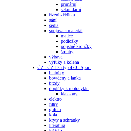
primární
sekundární
řízení - řidítka
sání
sedla
spojovací materiál
matice
podložky
pojistné kroužky
šrouby
výbava
výfuky a kolena
ČZ - ČZ 175 typ 470 - Sport
blatníky
bowdeny a lanka
brzdy
doplňky k motocyklu
klaksony
elektro
filtry
gufera
kola
kryty a schránky
literatura
ložiska