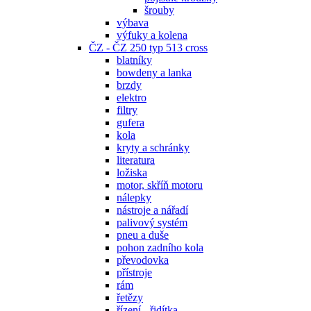
šrouby
výbava
výfuky a kolena
ČZ - ČZ 250 typ 513 cross
blatníky
bowdeny a lanka
brzdy
elektro
filtry
gufera
kola
kryty a schránky
literatura
ložiska
motor, skříň motoru
nálepky
nástroje a nářadí
palivový systém
pneu a duše
pohon zadního kola
převodovka
přístroje
rám
řetězy
řízení - řidítka