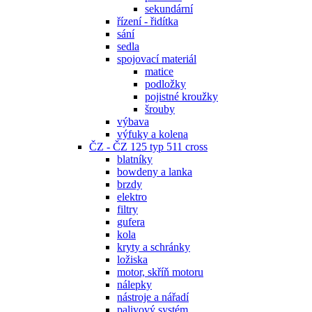
sekundární
řízení - řidítka
sání
sedla
spojovací materiál
matice
podložky
pojistné kroužky
šrouby
výbava
výfuky a kolena
ČZ - ČZ 125 typ 511 cross
blatníky
bowdeny a lanka
brzdy
elektro
filtry
gufera
kola
kryty a schránky
ložiska
motor, skříň motoru
nálepky
nástroje a nářadí
palivový systém