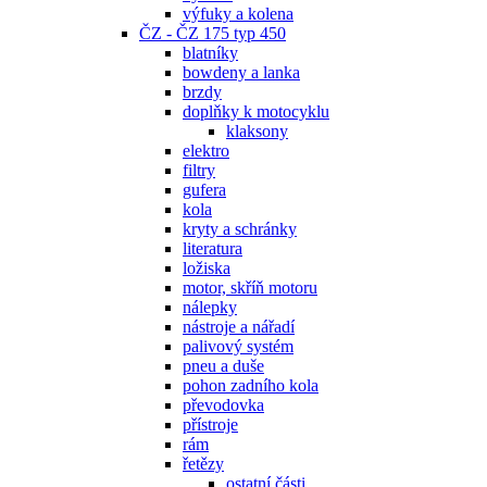
výfuky a kolena
ČZ - ČZ 175 typ 450
blatníky
bowdeny a lanka
brzdy
doplňky k motocyklu
klaksony
elektro
filtry
gufera
kola
kryty a schránky
literatura
ložiska
motor, skříň motoru
nálepky
nástroje a nářadí
palivový systém
pneu a duše
pohon zadního kola
převodovka
přístroje
rám
řetězy
ostatní části