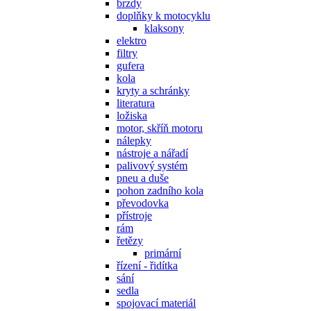
brzdy
doplňky k motocyklu
klaksony
elektro
filtry
gufera
kola
kryty a schránky
literatura
ložiska
motor, skříň motoru
nálepky
nástroje a nářadí
palivový systém
pneu a duše
pohon zadního kola
převodovka
přístroje
rám
řetězy
primární
řízení - řidítka
sání
sedla
spojovací materiál