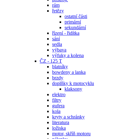
rám
řetězy
ostatní části
primární
sekundární
řízení - řidítka
sání
sedla
výbava
výfuky a kolena
ČZ - 125 T
blatníky
bowdeny a lanka
brzdy
doplňky k motocyklu
klaksony
elektro
filtry
gufera
kola
kryty a schránky
literatura
ložiska
motor, skříň motoru