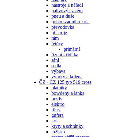
nástroje a nářadí
palivový systém
pneu a duše
pohon zadního kola
převodovka
přístroje
rám
řetězy
primární
řízení - řidítka
sání
sedla
výbava
výfuky a kolena
ČZ - ČZ 125 typ 519 cross
blatníky
bowdeny a lanka
brzdy
elektro
filtry
gufera
kola
kryty a schránky
ložiska