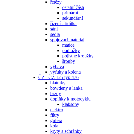
řetězy
ostatní části
primární
sekundární
řízení - řidítka
sání
sedla
spojovací materiál
matice
podložky
pojistné kroužky
šrouby
výbava
výfuky a kolena
ČZ - ČZ 125 typ 476
blatníky
bowdeny a lanka
brzdy
doplňky k motocyklu
klaksony
elektro
filtry
gufera
kola
kryty a schránky