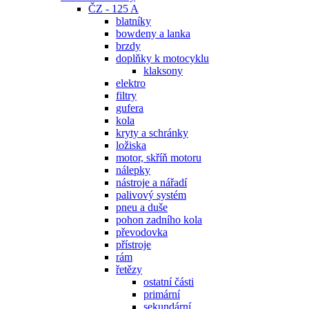
ČZ - 125 A
blatníky
bowdeny a lanka
brzdy
doplňky k motocyklu
klaksony
elektro
filtry
gufera
kola
kryty a schránky
ložiska
motor, skříň motoru
nálepky
nástroje a nářadí
palivový systém
pneu a duše
pohon zadního kola
převodovka
přístroje
rám
řetězy
ostatní části
primární
sekundární