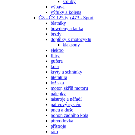
šrouby
výbava
výfuky a kolena
ČZ - ČZ 125 typ 473 - Sport
blatníky
bowdeny a lanka
brzdy
doplňky k motocyklu
klaksony
elektro
filtry
gufera
kola
kryty a schránky
literatura
ložiska
motor, skříň motoru
nálepky
nástroje a nářadí
palivový systém
pneu a duše
pohon zadního kola
převodovka
přístroje
rám