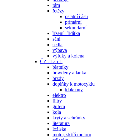
rám
řetězy
ostatní části
primární
sekundární
řízení - řidítka
sání
sedla
výbava
výfuky a kolena
ČZ - 125 T
blatníky
bowdeny a lanka
brzdy
doplňky k motocyklu
klaksony
elektro
filtry
gufera
kola
kryty a schránky
literatura
ložiska
motor, skříň motoru