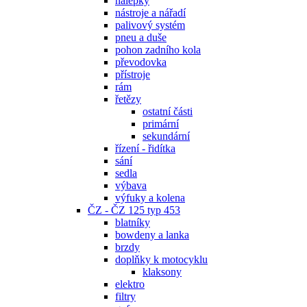
nálepky
nástroje a nářadí
palivový systém
pneu a duše
pohon zadního kola
převodovka
přístroje
rám
řetězy
ostatní části
primární
sekundární
řízení - řidítka
sání
sedla
výbava
výfuky a kolena
ČZ - ČZ 125 typ 453
blatníky
bowdeny a lanka
brzdy
doplňky k motocyklu
klaksony
elektro
filtry