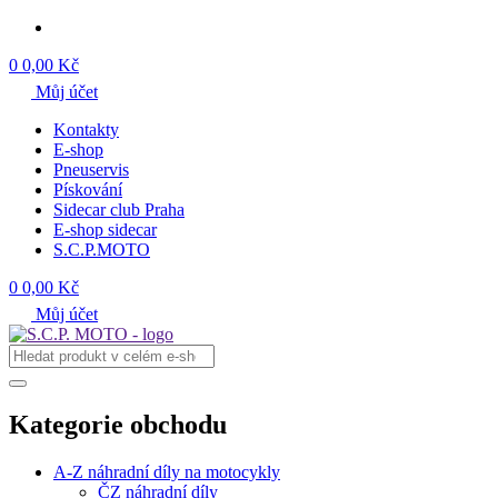
0
0,00 Kč
Můj účet
Kontakty
E-shop
Pneuservis
Pískování
Sidecar club Praha
E-shop sidecar
S.C.P.MOTO
0
0,00 Kč
Můj účet
Kategorie obchodu
A-Z náhradní díly na motocykly
ČZ náhradní díly