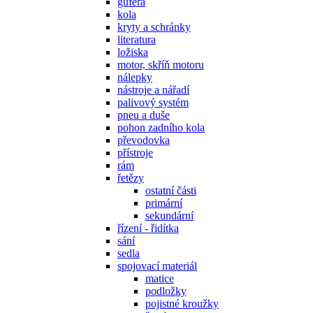
gufera
kola
kryty a schránky
literatura
ložiska
motor, skříň motoru
nálepky
nástroje a nářadí
palivový systém
pneu a duše
pohon zadního kola
převodovka
přístroje
rám
řetězy
ostatní části
primární
sekundární
řízení - řidítka
sání
sedla
spojovací materiál
matice
podložky
pojistné kroužky