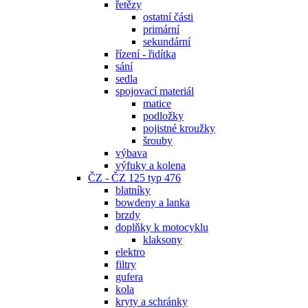
řetězy
ostatní části
primární
sekundární
řízení - řidítka
sání
sedla
spojovací materiál
matice
podložky
pojistné kroužky
šrouby
výbava
výfuky a kolena
ČZ - ČZ 125 typ 476
blatníky
bowdeny a lanka
brzdy
doplňky k motocyklu
klaksony
elektro
filtry
gufera
kola
kryty a schránky