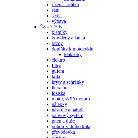
řízení - řidítka
sání
sedla
výbava
ČZ - 125 B
blatníky
bowdeny a lanka
brzdy
doplňky k motocyklu
klaksony
elektro
filtry
gufera
kola
kryty a schránky
literatura
ložiska
motor, skříň motoru
nálepky
nástroje a nářadí
palivový systém
pneu a duše
pohon zadního kola
převodovka
přístroje