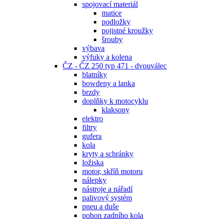
spojovací materiál
matice
podložky
pojistné kroužky
šrouby
výbava
výfuky a kolena
ČZ - ČZ 250 typ 471 - dvouválec
blatníky
bowdeny a lanka
brzdy
doplňky k motocyklu
klaksony
elektro
filtry
gufera
kola
kryty a schránky
ložiska
motor, skříň motoru
nálepky
nástroje a nářadí
palivový systém
pneu a duše
pohon zadního kola