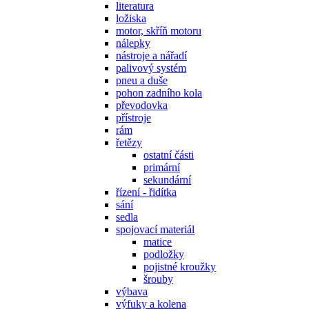
literatura
ložiska
motor, skříň motoru
nálepky
nástroje a nářadí
palivový systém
pneu a duše
pohon zadního kola
převodovka
přístroje
rám
řetězy
ostatní části
primární
sekundární
řízení - řidítka
sání
sedla
spojovací materiál
matice
podložky
pojistné kroužky
šrouby
výbava
výfuky a kolena