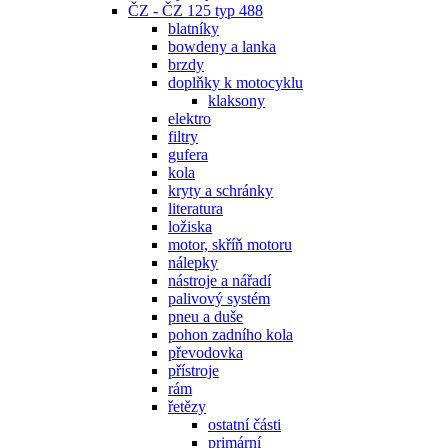
ČZ - ČZ 125 typ 488
blatníky
bowdeny a lanka
brzdy
doplňky k motocyklu
klaksony
elektro
filtry
gufera
kola
kryty a schránky
literatura
ložiska
motor, skříň motoru
nálepky
nástroje a nářadí
palivový systém
pneu a duše
pohon zadního kola
převodovka
přístroje
rám
řetězy
ostatní části
primární