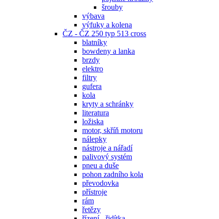
šrouby
výbava
výfuky a kolena
ČZ - ČZ 250 typ 513 cross
blatníky
bowdeny a lanka
brzdy
elektro
filtry
gufera
kola
kryty a schránky
literatura
ložiska
motor, skříň motoru
nálepky
nástroje a nářadí
palivový systém
pneu a duše
pohon zadního kola
převodovka
přístroje
rám
řetězy
řízení - řidítka