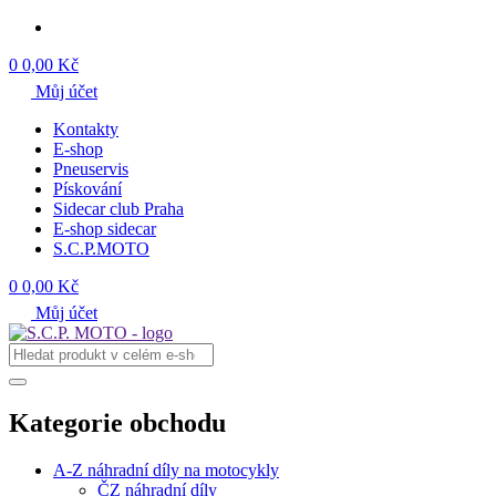
0
0,00 Kč
Můj účet
Kontakty
E-shop
Pneuservis
Pískování
Sidecar club Praha
E-shop sidecar
S.C.P.MOTO
0
0,00 Kč
Můj účet
Kategorie obchodu
A-Z náhradní díly na motocykly
ČZ náhradní díly