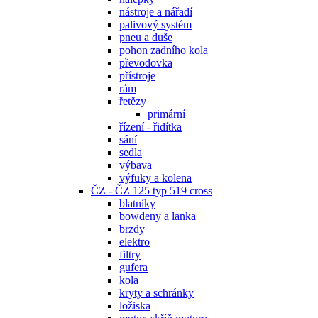
nástroje a nářadí
palivový systém
pneu a duše
pohon zadního kola
převodovka
přístroje
rám
řetězy
primární
řízení - řidítka
sání
sedla
výbava
výfuky a kolena
ČZ - ČZ 125 typ 519 cross
blatníky
bowdeny a lanka
brzdy
elektro
filtry
gufera
kola
kryty a schránky
ložiska