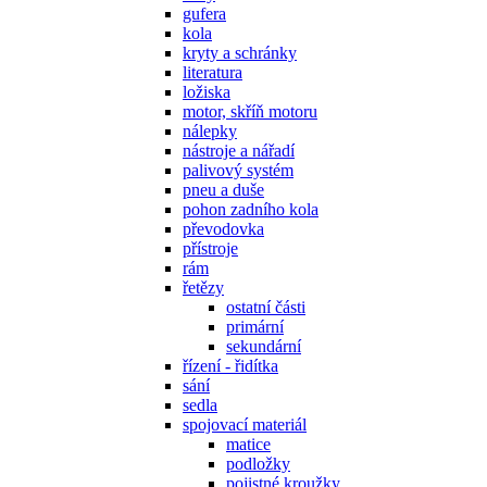
gufera
kola
kryty a schránky
literatura
ložiska
motor, skříň motoru
nálepky
nástroje a nářadí
palivový systém
pneu a duše
pohon zadního kola
převodovka
přístroje
rám
řetězy
ostatní části
primární
sekundární
řízení - řidítka
sání
sedla
spojovací materiál
matice
podložky
pojistné kroužky