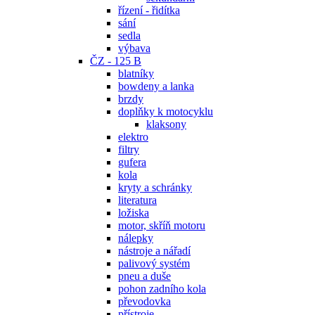
řízení - řidítka
sání
sedla
výbava
ČZ - 125 B
blatníky
bowdeny a lanka
brzdy
doplňky k motocyklu
klaksony
elektro
filtry
gufera
kola
kryty a schránky
literatura
ložiska
motor, skříň motoru
nálepky
nástroje a nářadí
palivový systém
pneu a duše
pohon zadního kola
převodovka
přístroje