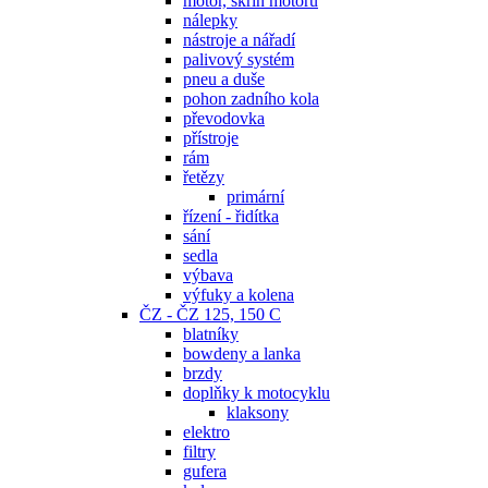
motor, skříň motoru
nálepky
nástroje a nářadí
palivový systém
pneu a duše
pohon zadního kola
převodovka
přístroje
rám
řetězy
primární
řízení - řidítka
sání
sedla
výbava
výfuky a kolena
ČZ - ČZ 125, 150 C
blatníky
bowdeny a lanka
brzdy
doplňky k motocyklu
klaksony
elektro
filtry
gufera