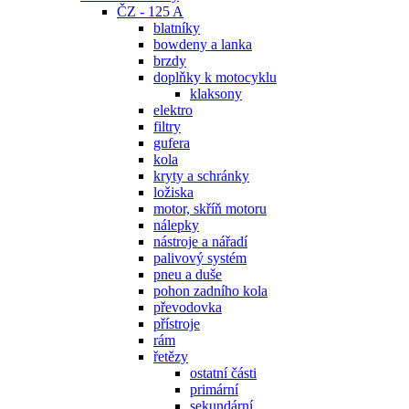
ČZ - 125 A
blatníky
bowdeny a lanka
brzdy
doplňky k motocyklu
klaksony
elektro
filtry
gufera
kola
kryty a schránky
ložiska
motor, skříň motoru
nálepky
nástroje a nářadí
palivový systém
pneu a duše
pohon zadního kola
převodovka
přístroje
rám
řetězy
ostatní části
primární
sekundární