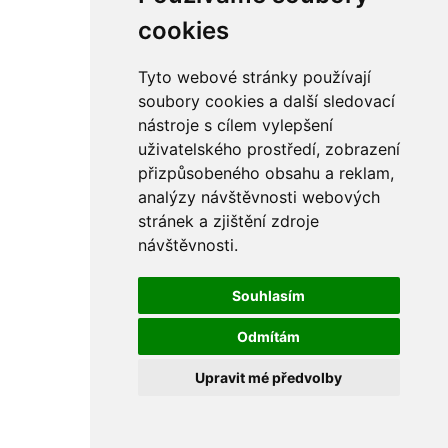
rám
řetězy
cookies
ostatní části
primární
sekundární
Tyto webové stránky používají
řízení - řidítka
soubory cookies a další sledovací
sání
nástroje s cílem vylepšení
sedla
spojovací materiál
uživatelského prostředí, zobrazení
matice
přizpůsobeného obsahu a reklam,
podložky
analýzy návštěvnosti webových
pojistné kroužky
šrouby
stránek a zjištění zdroje
výbava
návštěvnosti.
výfuky a kolena
ČZ - ČZ 380 typ 514 cross
blatníky
Souhlasím
bowdeny a lanka
brzdy
Odmítám
elektro
filtry
Upravit mé předvolby
gufera
kola
kryty a schránky
literatura