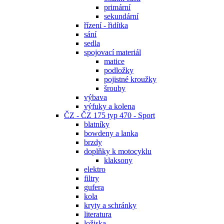
primární
sekundární
řízení - řidítka
sání
sedla
spojovací materiál
matice
podložky
pojistné kroužky
šrouby
výbava
výfuky a kolena
ČZ - ČZ 175 typ 470 - Sport
blatníky
bowdeny a lanka
brzdy
doplňky k motocyklu
klaksony
elektro
filtry
gufera
kola
kryty a schránky
literatura
ložiska