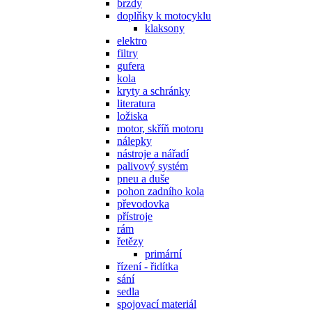
brzdy
doplňky k motocyklu
klaksony
elektro
filtry
gufera
kola
kryty a schránky
literatura
ložiska
motor, skříň motoru
nálepky
nástroje a nářadí
palivový systém
pneu a duše
pohon zadního kola
převodovka
přístroje
rám
řetězy
primární
řízení - řidítka
sání
sedla
spojovací materiál