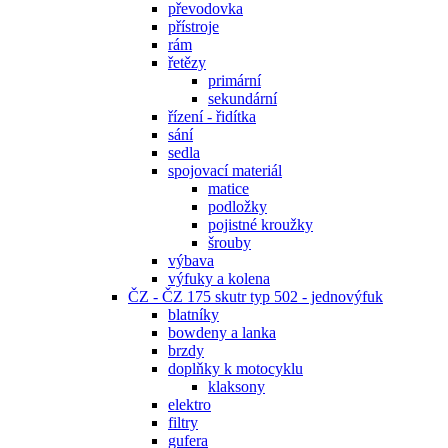
převodovka
přístroje
rám
řetězy
primární
sekundární
řízení - řidítka
sání
sedla
spojovací materiál
matice
podložky
pojistné kroužky
šrouby
výbava
výfuky a kolena
ČZ - ČZ 175 skutr typ 502 - jednovýfuk
blatníky
bowdeny a lanka
brzdy
doplňky k motocyklu
klaksony
elektro
filtry
gufera