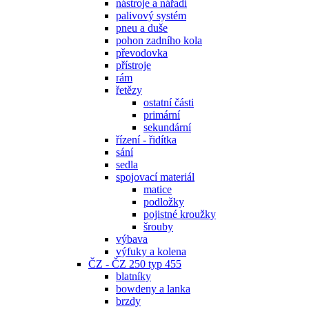
nástroje a nářadí
palivový systém
pneu a duše
pohon zadního kola
převodovka
přístroje
rám
řetězy
ostatní části
primární
sekundární
řízení - řidítka
sání
sedla
spojovací materiál
matice
podložky
pojistné kroužky
šrouby
výbava
výfuky a kolena
ČZ - ČZ 250 typ 455
blatníky
bowdeny a lanka
brzdy