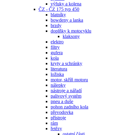
výfuky a kolena
ČZ - ČZ 175 typ 450
blatníky
bowdeny a lanka
brzdy
doplňky k motocyklu
klaksony
elektro
filtry
gufera
kola
kryty a schránky
literatura
ložiska
motor, skříň motoru
nálepky
nástroje a nářadí
palivový systém
pneu a duše
pohon zadního kola
převodovka
přístroje
rám
řetězy
ostatní části