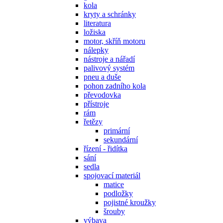
kola
kryty a schránky
literatura
ložiska
motor, skříň motoru
nálepky
nástroje a nářadí
palivový systém
pneu a duše
pohon zadního kola
převodovka
přístroje
rám
řetězy
primární
sekundární
řízení - řidítka
sání
sedla
spojovací materiál
matice
podložky
pojistné kroužky
šrouby
výbava