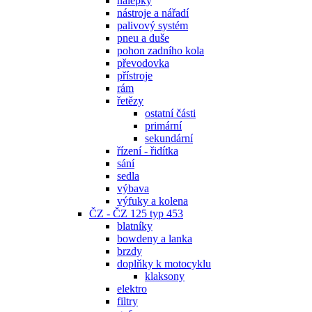
nálepky
nástroje a nářadí
palivový systém
pneu a duše
pohon zadního kola
převodovka
přístroje
rám
řetězy
ostatní části
primární
sekundární
řízení - řidítka
sání
sedla
výbava
výfuky a kolena
ČZ - ČZ 125 typ 453
blatníky
bowdeny a lanka
brzdy
doplňky k motocyklu
klaksony
elektro
filtry