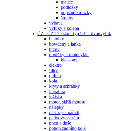
matice
podložky
pojistné kroužky
šrouby
výbava
výfuky a kolena
ČZ - ČZ 175 skutr typ 501 - dvouvýfuk
blatníky
bowdeny a lanka
brzdy
doplňky k motocyklu
klaksony
elektro
filtry
gufera
kola
kryty a schránky
literatura
ložiska
motor, skříň motoru
nálepky
nástroje a nářadí
palivový systém
pneu a duše
pohon zadního kola