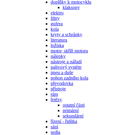
doplňky k motocyklu
klaksony
elektro
filtry
gufera
kola
kryty a schránky
literatura
ložiska
motor, skříň motoru
nálepky
nástroje a nářadí
palivový systém
pneu a duše
pohon zadního kola
převodovka
přístroje
rám
řetězy
ostatní části
primární
sekundární
řízení - řidítka
sání
sedla