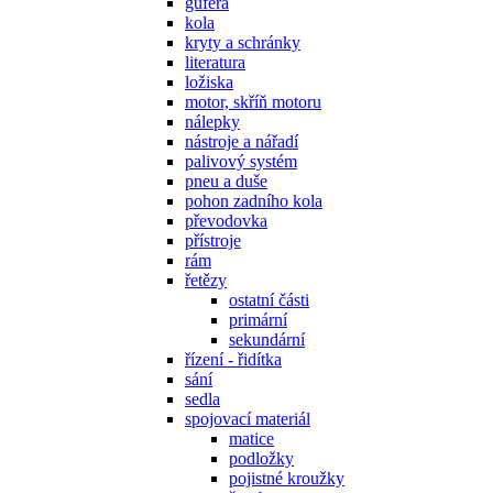
gufera
kola
kryty a schránky
literatura
ložiska
motor, skříň motoru
nálepky
nástroje a nářadí
palivový systém
pneu a duše
pohon zadního kola
převodovka
přístroje
rám
řetězy
ostatní části
primární
sekundární
řízení - řidítka
sání
sedla
spojovací materiál
matice
podložky
pojistné kroužky