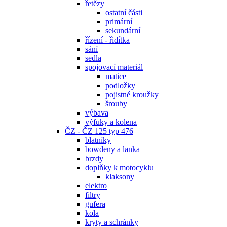
řetězy
ostatní části
primární
sekundární
řízení - řidítka
sání
sedla
spojovací materiál
matice
podložky
pojistné kroužky
šrouby
výbava
výfuky a kolena
ČZ - ČZ 125 typ 476
blatníky
bowdeny a lanka
brzdy
doplňky k motocyklu
klaksony
elektro
filtry
gufera
kola
kryty a schránky