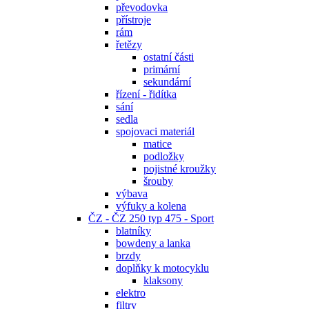
převodovka
přístroje
rám
řetězy
ostatní části
primární
sekundární
řízení - řidítka
sání
sedla
spojovaci materiál
matice
podložky
pojistné kroužky
šrouby
výbava
výfuky a kolena
ČZ - ČZ 250 typ 475 - Sport
blatníky
bowdeny a lanka
brzdy
doplňky k motocyklu
klaksony
elektro
filtry