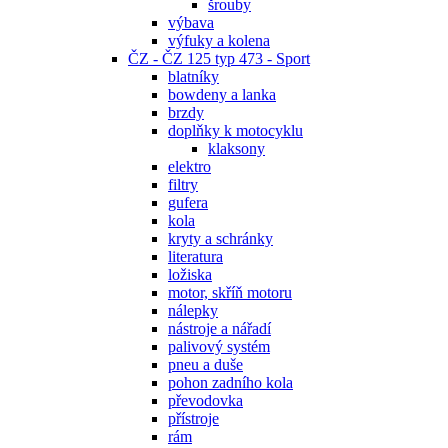
šrouby
výbava
výfuky a kolena
ČZ - ČZ 125 typ 473 - Sport
blatníky
bowdeny a lanka
brzdy
doplňky k motocyklu
klaksony
elektro
filtry
gufera
kola
kryty a schránky
literatura
ložiska
motor, skříň motoru
nálepky
nástroje a nářadí
palivový systém
pneu a duše
pohon zadního kola
převodovka
přístroje
rám