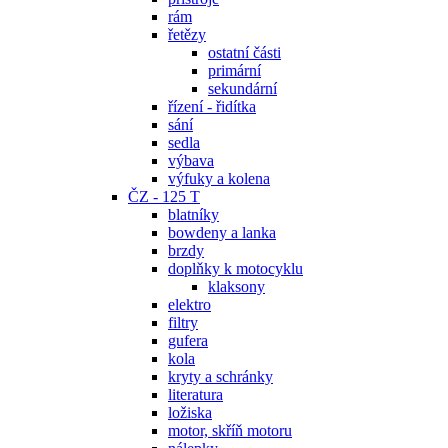
rám
řetězy
ostatní části
primární
sekundární
řízení - řidítka
sání
sedla
výbava
výfuky a kolena
ČZ - 125 T
blatníky
bowdeny a lanka
brzdy
doplňky k motocyklu
klaksony
elektro
filtry
gufera
kola
kryty a schránky
literatura
ložiska
motor, skříň motoru