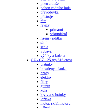
pneu a duše
pohon zadního kola
převodovka
přístroje
rám
řetězy
primární
sekundární
řízení - řidítka
sání
sedla
výbava
výfuky a kolena
ČZ - ČZ 125 typ 516 cross
blatníky
bowdeny a lanka
brzdy
elektro
filtry
gufera
kola
kryty a schránky
ložiska
motor, skříň motoru
nálepky