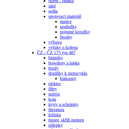
řízení - řidítka
sání
sedla
spojovací materiál
matice
podložky
pojistné kroužky
šrouby
výbava
výfuky a kolena
ČZ - ČZ 175 typ 487
blatníky
bowdeny a lanka
brzdy
doplňky k motocyklu
klaksony
elektro
filtry
gufera
kola
kryty a schránky
literatura
ložiska
motor, skříň motoru
nálepky