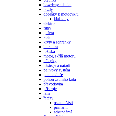
blatníky
bowdeny a lanka
brzdy
doplňky k motocyklu
klaksony
elektro
filtry
gufera
kola
kryty a schránky
literatura
ložiska
motor, skříň motoru
nálepky
nástroje a nářadí
palivový systém
pneu a duše
pohon zadního kola
převodovka
přístroje
rám
řetězy
ostatní části
primární
sekundární