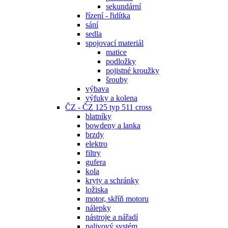
sekundární
řízení - řidítka
sání
sedla
spojovací materiál
matice
podložky
pojistné kroužky
šrouby
výbava
výfuky a kolena
ČZ - ČZ 125 typ 511 cross
blatníky
bowdeny a lanka
brzdy
elektro
filtry
gufera
kola
kryty a schránky
ložiska
motor, skříň motoru
nálepky
nástroje a nářadí
palivový systém