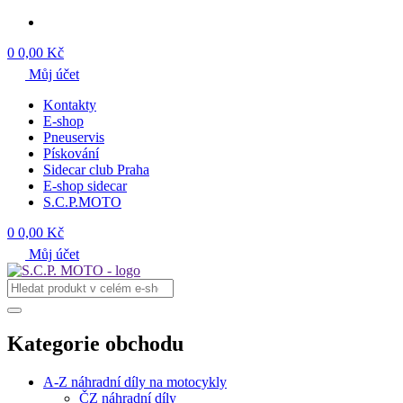
0
0,00 Kč
Můj účet
Kontakty
E-shop
Pneuservis
Pískování
Sidecar club Praha
E-shop sidecar
S.C.P.MOTO
0
0,00 Kč
Můj účet
Kategorie obchodu
A-Z náhradní díly na motocykly
ČZ náhradní díly