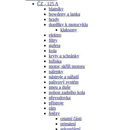
ČZ - 125 A
blatníky
bowdeny a lanka
brzdy
doplňky k motocyklu
klaksony
elektro
filtry
gufera
kola
kryty a schránky
ložiska
motor, skříň motoru
nálepky
nástroje a nářadí
palivový systém
pneu a duše
pohon zadního kola
převodovka
přístroje
rám
řetězy
ostatní části
primární
sekundární