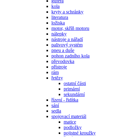
gufera
kola
kryty a schránky
literatura
ložiska
motor, skříň motoru
nálepky
nástroje a nářadí
palivový systém
pneu a duše
pohon zadního kola
převodovka
přístroje
rám
řetězy
ostatní části
primární
sekundární
řízení - řidítka
sání
sedla
spojovací materiál
matice
podložky
pojistné kroužky