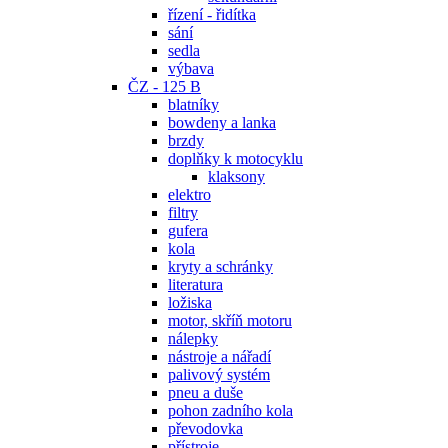
řízení - řidítka
sání
sedla
výbava
ČZ - 125 B
blatníky
bowdeny a lanka
brzdy
doplňky k motocyklu
klaksony
elektro
filtry
gufera
kola
kryty a schránky
literatura
ložiska
motor, skříň motoru
nálepky
nástroje a nářadí
palivový systém
pneu a duše
pohon zadního kola
převodovka
přístroje