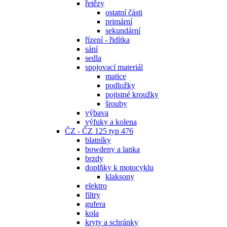
řetězy
ostatní části
primární
sekundární
řízení - řidítka
sání
sedla
spojovací materiál
matice
podložky
pojistné kroužky
šrouby
výbava
výfuky a kolena
ČZ - ČZ 125 typ 476
blatníky
bowdeny a lanka
brzdy
doplňky k motocyklu
klaksony
elektro
filtry
gufera
kola
kryty a schránky