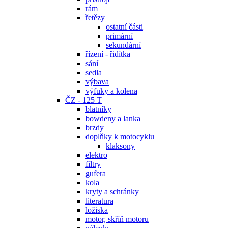
rám
řetězy
ostatní části
primární
sekundární
řízení - řidítka
sání
sedla
výbava
výfuky a kolena
ČZ - 125 T
blatníky
bowdeny a lanka
brzdy
doplňky k motocyklu
klaksony
elektro
filtry
gufera
kola
kryty a schránky
literatura
ložiska
motor, skříň motoru