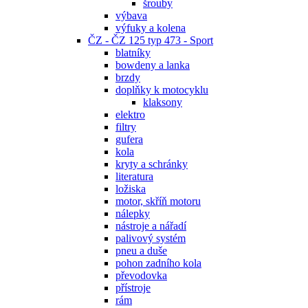
šrouby
výbava
výfuky a kolena
ČZ - ČZ 125 typ 473 - Sport
blatníky
bowdeny a lanka
brzdy
doplňky k motocyklu
klaksony
elektro
filtry
gufera
kola
kryty a schránky
literatura
ložiska
motor, skříň motoru
nálepky
nástroje a nářadí
palivový systém
pneu a duše
pohon zadního kola
převodovka
přístroje
rám