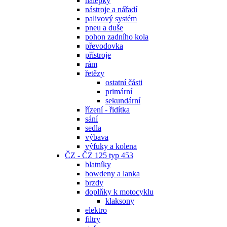
nálepky
nástroje a nářadí
palivový systém
pneu a duše
pohon zadního kola
převodovka
přístroje
rám
řetězy
ostatní části
primární
sekundární
řízení - řidítka
sání
sedla
výbava
výfuky a kolena
ČZ - ČZ 125 typ 453
blatníky
bowdeny a lanka
brzdy
doplňky k motocyklu
klaksony
elektro
filtry