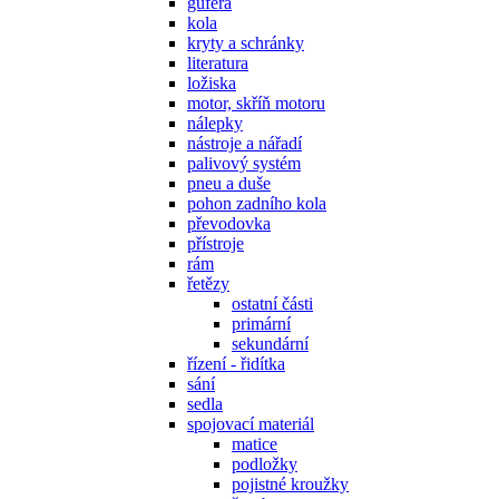
gufera
kola
kryty a schránky
literatura
ložiska
motor, skříň motoru
nálepky
nástroje a nářadí
palivový systém
pneu a duše
pohon zadního kola
převodovka
přístroje
rám
řetězy
ostatní části
primární
sekundární
řízení - řidítka
sání
sedla
spojovací materiál
matice
podložky
pojistné kroužky