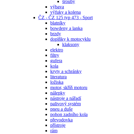
šrouby
výbava
výfuky a kolena
ČZ - ČZ 125 typ 473 - Sport
blatníky
bowdeny a lanka
brzdy
doplňky k motocyklu
klaksony
elektro
filtry
gufera
kola
kryty a schránky
literatura
ložiska
motor, skříň motoru
nálepky
nástroje a nářadí
palivový systém
pneu a duše
pohon zadního kola
převodovka
přístroje
rám