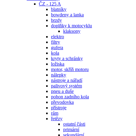
ČZ - 125 A
blatníky
bowdeny a lanka
brzdy
doplňky k motocyklu
klaksony
elektro
filtry
gufera
kola
kryty a schránky
ložiska
motor, skříň motoru
nálepky
nástroje a nářadí
palivový systém
pneu a duše
pohon zadního kola
převodovka
přístroje
rám
řetězy
ostatní části
primární
sekundární