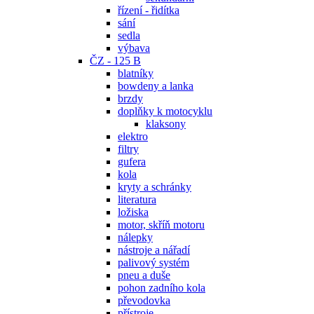
řízení - řidítka
sání
sedla
výbava
ČZ - 125 B
blatníky
bowdeny a lanka
brzdy
doplňky k motocyklu
klaksony
elektro
filtry
gufera
kola
kryty a schránky
literatura
ložiska
motor, skříň motoru
nálepky
nástroje a nářadí
palivový systém
pneu a duše
pohon zadního kola
převodovka
přístroje