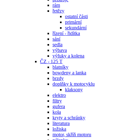
rám
řetězy
ostatní části
primární
sekundární
řízení - řidítka
sání
sedla
výbava
výfuky a kolena
ČZ - 125 T
blatníky
bowdeny a lanka
brzdy
doplňky k motocyklu
klaksony
elektro
filtry
gufera
kola
kryty a schránky
literatura
ložiska
motor, skříň motoru