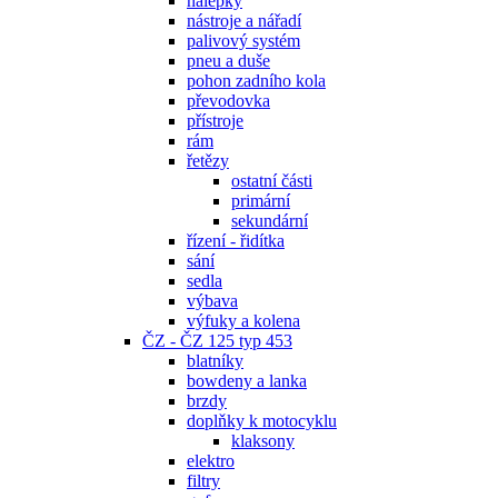
nálepky
nástroje a nářadí
palivový systém
pneu a duše
pohon zadního kola
převodovka
přístroje
rám
řetězy
ostatní části
primární
sekundární
řízení - řidítka
sání
sedla
výbava
výfuky a kolena
ČZ - ČZ 125 typ 453
blatníky
bowdeny a lanka
brzdy
doplňky k motocyklu
klaksony
elektro
filtry