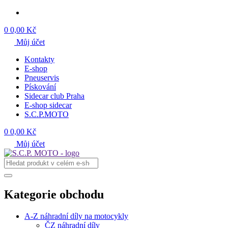
0
0,00 Kč
Můj účet
Kontakty
E-shop
Pneuservis
Pískování
Sidecar club Praha
E-shop sidecar
S.C.P.MOTO
0
0,00 Kč
Můj účet
Kategorie obchodu
A-Z náhradní díly na motocykly
ČZ náhradní díly