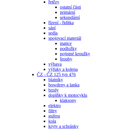
řetězy
ostatní části
primární
sekundární
řízení - řidítka
sání
sedla
spojovací materiál
matice
podložky
pojistné kroužky
šrouby
výbava
výfuky a kolena
ČZ - ČZ 125 typ 476
blatníky
bowdeny a lanka
brzdy
doplňky k motocyklu
klaksony
elektro
filtry
gufera
kola
kryty a schránky