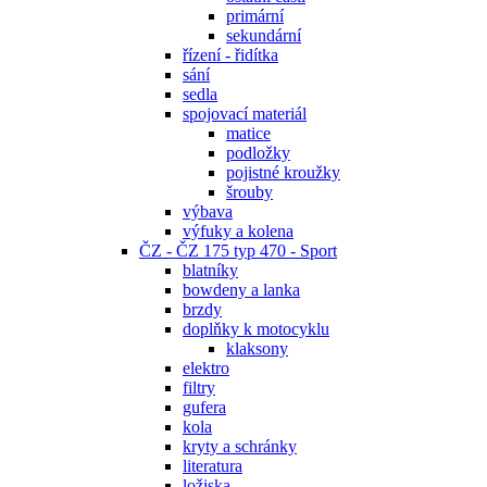
primární
sekundární
řízení - řidítka
sání
sedla
spojovací materiál
matice
podložky
pojistné kroužky
šrouby
výbava
výfuky a kolena
ČZ - ČZ 175 typ 470 - Sport
blatníky
bowdeny a lanka
brzdy
doplňky k motocyklu
klaksony
elektro
filtry
gufera
kola
kryty a schránky
literatura
ložiska