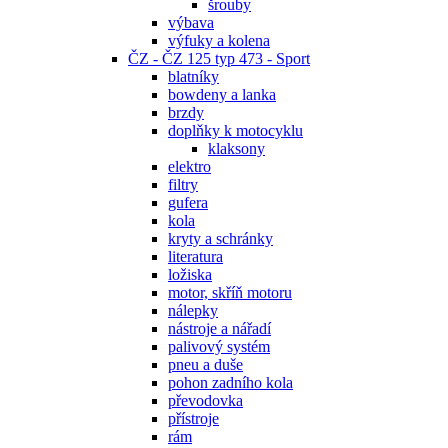
šrouby
výbava
výfuky a kolena
ČZ - ČZ 125 typ 473 - Sport
blatníky
bowdeny a lanka
brzdy
doplňky k motocyklu
klaksony
elektro
filtry
gufera
kola
kryty a schránky
literatura
ložiska
motor, skříň motoru
nálepky
nástroje a nářadí
palivový systém
pneu a duše
pohon zadního kola
převodovka
přístroje
rám