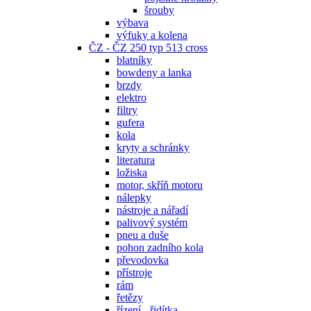
šrouby
výbava
výfuky a kolena
ČZ - ČZ 250 typ 513 cross
blatníky
bowdeny a lanka
brzdy
elektro
filtry
gufera
kola
kryty a schránky
literatura
ložiska
motor, skříň motoru
nálepky
nástroje a nářadí
palivový systém
pneu a duše
pohon zadního kola
převodovka
přístroje
rám
řetězy
řízení - řidítka