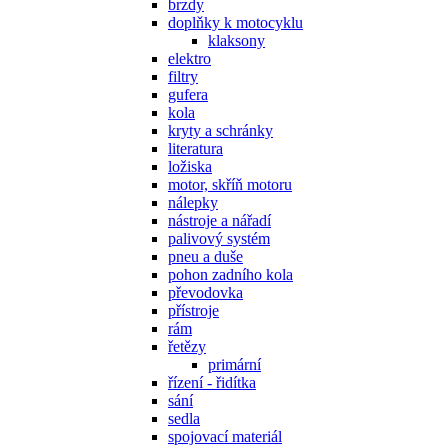
brzdy
doplňky k motocyklu
klaksony
elektro
filtry
gufera
kola
kryty a schránky
literatura
ložiska
motor, skříň motoru
nálepky
nástroje a nářadí
palivový systém
pneu a duše
pohon zadního kola
převodovka
přístroje
rám
řetězy
primární
řízení - řidítka
sání
sedla
spojovací materiál