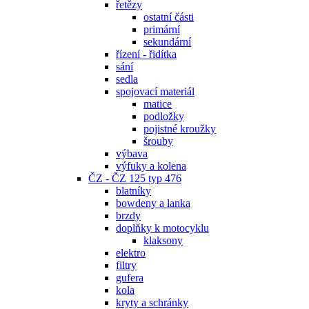
řetězy
ostatní části
primární
sekundární
řízení - řidítka
sání
sedla
spojovací materiál
matice
podložky
pojistné kroužky
šrouby
výbava
výfuky a kolena
ČZ - ČZ 125 typ 476
blatníky
bowdeny a lanka
brzdy
doplňky k motocyklu
klaksony
elektro
filtry
gufera
kola
kryty a schránky