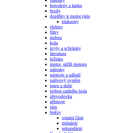
blatníky
bowdeny a lanka
brzdy
doplňky k motocyklu
klaksony
elektro
filtry
gufera
kola
kryty a schránky
literatura
ložiska
motor, skříň motoru
nálepky
nástroje a nářadí
palivový systém
pneu a duše
pohon zadního kola
převodovka
přístroje
rám
řetězy
ostatní části
primární
sekundární