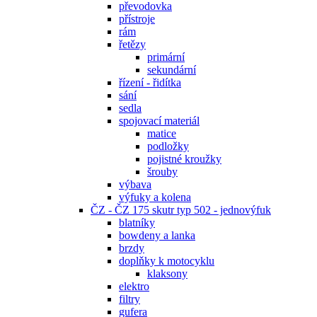
převodovka
přístroje
rám
řetězy
primární
sekundární
řízení - řidítka
sání
sedla
spojovací materiál
matice
podložky
pojistné kroužky
šrouby
výbava
výfuky a kolena
ČZ - ČZ 175 skutr typ 502 - jednovýfuk
blatníky
bowdeny a lanka
brzdy
doplňky k motocyklu
klaksony
elektro
filtry
gufera