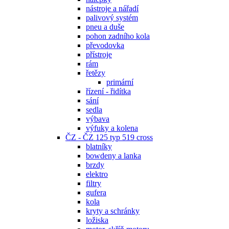
nástroje a nářadí
palivový systém
pneu a duše
pohon zadního kola
převodovka
přístroje
rám
řetězy
primární
řízení - řidítka
sání
sedla
výbava
výfuky a kolena
ČZ - ČZ 125 typ 519 cross
blatníky
bowdeny a lanka
brzdy
elektro
filtry
gufera
kola
kryty a schránky
ložiska