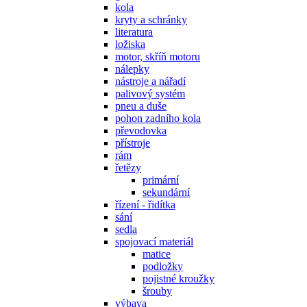
kola
kryty a schránky
literatura
ložiska
motor, skříň motoru
nálepky
nástroje a nářadí
palivový systém
pneu a duše
pohon zadního kola
převodovka
přístroje
rám
řetězy
primární
sekundární
řízení - řidítka
sání
sedla
spojovací materiál
matice
podložky
pojistné kroužky
šrouby
výbava