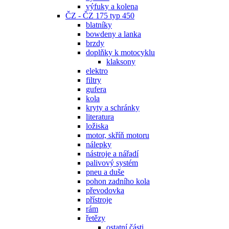
výfuky a kolena
ČZ - ČZ 175 typ 450
blatníky
bowdeny a lanka
brzdy
doplňky k motocyklu
klaksony
elektro
filtry
gufera
kola
kryty a schránky
literatura
ložiska
motor, skříň motoru
nálepky
nástroje a nářadí
palivový systém
pneu a duše
pohon zadního kola
převodovka
přístroje
rám
řetězy
ostatní části