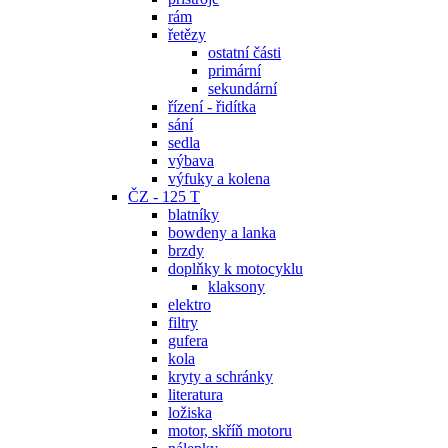
rám
řetězy
ostatní části
primární
sekundární
řízení - řidítka
sání
sedla
výbava
výfuky a kolena
ČZ - 125 T
blatníky
bowdeny a lanka
brzdy
doplňky k motocyklu
klaksony
elektro
filtry
gufera
kola
kryty a schránky
literatura
ložiska
motor, skříň motoru