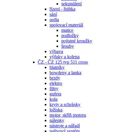
sekundární
řízení - řidítka
sání
sedla
spojovací materiál
matice
podložky
pojistné kroužky
šrouby
výbava
výfuky a kolena
ČZ - ČZ 125 typ 511 cross
blatníky
bowdeny a lanka
brzdy
elektro
filtry
gufera
kola
kryty a schránky
ložiska
motor, skříň motoru
nálepky
nástroje a nářadí
palivový systém