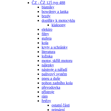
ČZ - ČZ 125 typ 488
blatníky
bowdeny a lanka
brzdy
doplňky k motocyklu
klaksony
elektro
filtry
gufera
kola
kryty a schránky
literatura
ložiska
motor, skříň motoru
nálepky
nástroje a nářadí
palivový systém
pneu a duše
pohon zadního kola
převodovka
přístroje
rám
řetězy
ostatní části
primární