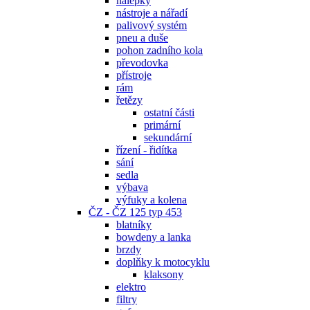
nálepky
nástroje a nářadí
palivový systém
pneu a duše
pohon zadního kola
převodovka
přístroje
rám
řetězy
ostatní části
primární
sekundární
řízení - řidítka
sání
sedla
výbava
výfuky a kolena
ČZ - ČZ 125 typ 453
blatníky
bowdeny a lanka
brzdy
doplňky k motocyklu
klaksony
elektro
filtry