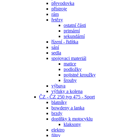
převodovka
přístroje
rám
řetězy
ostatní části
primární
sekundární
řízení - řidítka
sání
sedla
spojovaci materiál
matice
podložky
pojistné kroužky
šrouby
výbava
výfuky a kolena
ČZ - ČZ 250 typ 475 - Sport
blatníky
bowdeny a lanka
brzdy
doplňky k motocyklu
klaksony
elektro
filtry