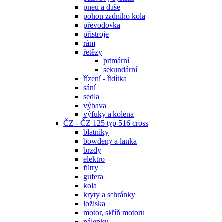
pneu a duše
pohon zadního kola
převodovka
přístroje
rám
řetězy
primární
sekundární
řízení - řidítka
sání
sedla
výbava
výfuky a kolena
ČZ - ČZ 125 typ 516 cross
blatníky
bowdeny a lanka
brzdy
elektro
filtry
gufera
kola
kryty a schránky
ložiska
motor, skříň motoru
nálepky