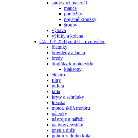
spojovací materiál
matice
podložky
pojistné kroužky
šrouby
výbava
výfuky a kolena
ČZ - ČZ 250 typ 471 - dvouválec
blatníky
bowdeny a lanka
brzdy
doplňky k motocyklu
klaksony
elektro
filtry
gufera
kola
kryty a schránky
ložiska
motor, skříň motoru
nálepky
nástroje a nářadí
palivový systém
pneu a duše
pohon zadního kola