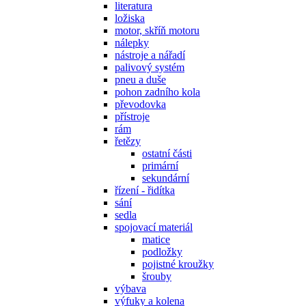
literatura
ložiska
motor, skříň motoru
nálepky
nástroje a nářadí
palivový systém
pneu a duše
pohon zadního kola
převodovka
přístroje
rám
řetězy
ostatní části
primární
sekundární
řízení - řidítka
sání
sedla
spojovací materiál
matice
podložky
pojistné kroužky
šrouby
výbava
výfuky a kolena