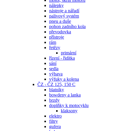
motor, skříň motoru
nálepky
nástroje a nářadí
palivový systém
pneu a duše
pohon zadního kola
převodovka
přístroje
rám
řetězy
primární
řízení - řidítka
sání
sedla
výbava
výfuky a kolena
ČZ - ČZ 125, 150 C
blatníky
bowdeny a lanka
brzdy
doplňky k motocyklu
klaksony
elektro
filtry
gufera