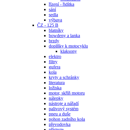
řízení - řidítka
sání
sedla
výbava
ČZ - 125 B
blatníky
bowdeny a lanka
brzdy
doplňky k motocyklu
klaksony
elektro
filtry
gufera
kola
kryty a schránky
literatura
ložiska
motor, skříň motoru
nálepky
nástroje a nářadí
palivový systém
pneu a duše
pohon zadního kola
převodovka
přístroje