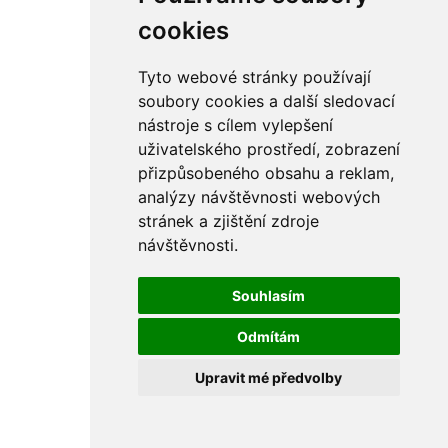
rám
řetězy
cookies
ostatní části
primární
sekundární
Tyto webové stránky používají
řízení - řidítka
soubory cookies a další sledovací
sání
nástroje s cílem vylepšení
sedla
spojovací materiál
uživatelského prostředí, zobrazení
matice
přizpůsobeného obsahu a reklam,
podložky
analýzy návštěvnosti webových
pojistné kroužky
šrouby
stránek a zjištění zdroje
výbava
návštěvnosti.
výfuky a kolena
ČZ - ČZ 380 typ 514 cross
blatníky
Souhlasím
bowdeny a lanka
brzdy
Odmítám
elektro
filtry
Upravit mé předvolby
gufera
kola
kryty a schránky
literatura