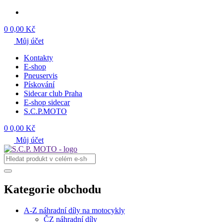
0
0,00 Kč
Můj účet
Kontakty
E-shop
Pneuservis
Pískování
Sidecar club Praha
E-shop sidecar
S.C.P.MOTO
0
0,00 Kč
Můj účet
Kategorie obchodu
A-Z náhradní díly na motocykly
ČZ náhradní díly