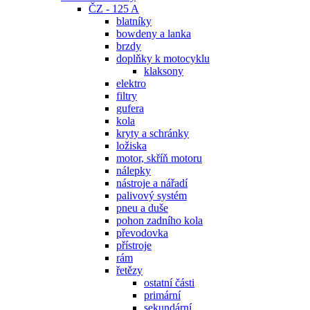
ČZ - 125 A
blatníky
bowdeny a lanka
brzdy
doplňky k motocyklu
klaksony
elektro
filtry
gufera
kola
kryty a schránky
ložiska
motor, skříň motoru
nálepky
nástroje a nářadí
palivový systém
pneu a duše
pohon zadního kola
převodovka
přístroje
rám
řetězy
ostatní části
primární
sekundární