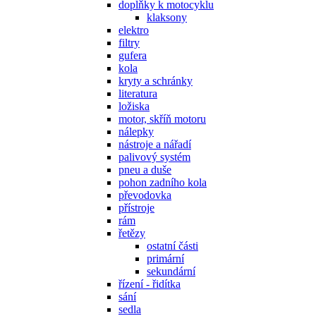
doplňky k motocyklu
klaksony
elektro
filtry
gufera
kola
kryty a schránky
literatura
ložiska
motor, skříň motoru
nálepky
nástroje a nářadí
palivový systém
pneu a duše
pohon zadního kola
převodovka
přístroje
rám
řetězy
ostatní části
primární
sekundární
řízení - řidítka
sání
sedla