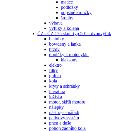
matice
podložky
pojistné kroužky
šrouby
výbava
výfuky a kolena
ČZ - ČZ 175 skutr typ 501 - dvouvýfuk
blatníky
bowdeny a lanka
brzdy
doplňky k motocyklu
klaksony
elektro
filtry
gufera
kola
kryty a schránky
literatura
ložiska
motor, skříň motoru
nálepky
nástroje a nářadí
palivový systém
pneu a duše
pohon zadního kola