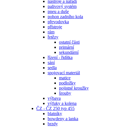
nástroje a nářadí
palivový systém
pneu a duše
pohon zadního kola
převodovka
přístroje
rám
řetězy
ostatní části
primární
sekundární
řízení - řidítka
sání
sedla
spojovací materiál
matice
podložky
pojistné kroužky
šrouby
výbava
výfuky a kolena
ČZ - ČZ 250 typ 455
blatníky
bowdeny a lanka
brzdy