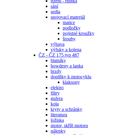
řízení - řidítka
sání
sedla
spojovací materiál
matice
podložky
pojistné kroužky
šrouby
výbava
výfuky a kolena
ČZ - ČZ 175 typ 487
blatníky
bowdeny a lanka
brzdy
doplňky k motocyklu
klaksony
elektro
filtry
gufera
kola
kryty a schránky
literatura
ložiska
motor, skříň motoru
nálepky