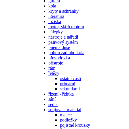
gufera
kola
kryty a schránky
literatura
ložiska
motor, skříň motoru
nálepky
nástroje a nářadí
palivový systém
pneu a duše
pohon zadního kola
převodovka
přístroje
rám
řetězy
ostatní části
primární
sekundární
řízení - řidítka
sání
sedla
spojovací materiál
matice
podložky
pojistné kroužky