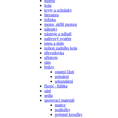
gufera
kola
kryty a schránky
literatura
ložiska
motor, skříň motoru
nálepky
nástroje a nářadí
palivový systém
pneu a duše
pohon zadního kola
převodovka
přístroje
rám
řetězy
ostatní části
primární
sekundární
řízení - řidítka
sání
sedla
spojovací materiál
matice
podložky
pojistné kroužky