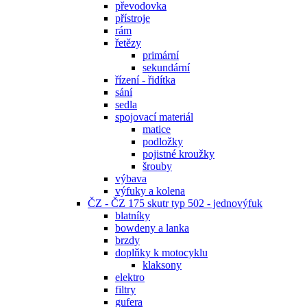
převodovka
přístroje
rám
řetězy
primární
sekundární
řízení - řidítka
sání
sedla
spojovací materiál
matice
podložky
pojistné kroužky
šrouby
výbava
výfuky a kolena
ČZ - ČZ 175 skutr typ 502 - jednovýfuk
blatníky
bowdeny a lanka
brzdy
doplňky k motocyklu
klaksony
elektro
filtry
gufera