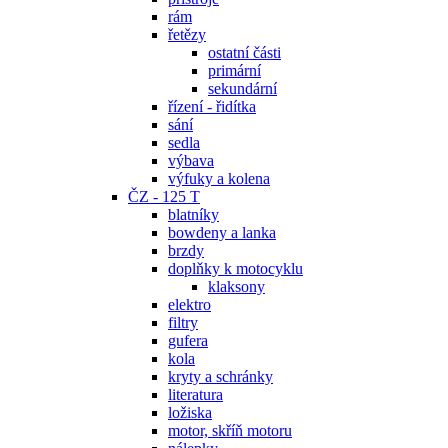
rám
řetězy
ostatní části
primární
sekundární
řízení - řidítka
sání
sedla
výbava
výfuky a kolena
ČZ - 125 T
blatníky
bowdeny a lanka
brzdy
doplňky k motocyklu
klaksony
elektro
filtry
gufera
kola
kryty a schránky
literatura
ložiska
motor, skříň motoru