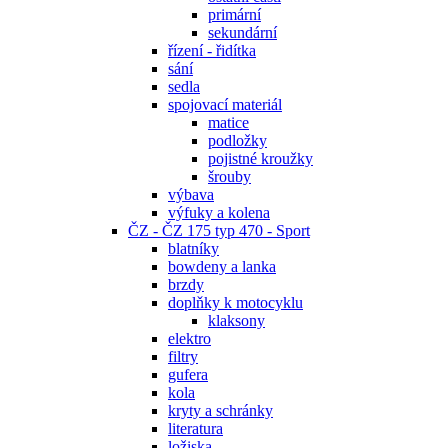
primární
sekundární
řízení - řidítka
sání
sedla
spojovací materiál
matice
podložky
pojistné kroužky
šrouby
výbava
výfuky a kolena
ČZ - ČZ 175 typ 470 - Sport
blatníky
bowdeny a lanka
brzdy
doplňky k motocyklu
klaksony
elektro
filtry
gufera
kola
kryty a schránky
literatura
ložiska