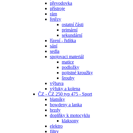
převodovka
přístroje
rám
řetězy
ostatní části
primární
sekundární
řízení - řidítka
sání
sedla
spojovaci materiál
matice
podložky
pojistné kroužky
šrouby
výbava
výfuky a kolena
ČZ - ČZ 250 typ 475 - Sport
blatníky
bowdeny a lanka
brzdy
doplňky k motocyklu
klaksony
elektro
filtry