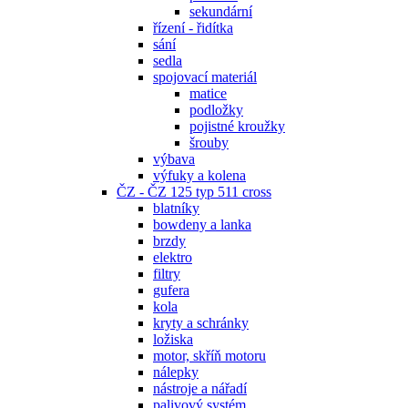
sekundární
řízení - řidítka
sání
sedla
spojovací materiál
matice
podložky
pojistné kroužky
šrouby
výbava
výfuky a kolena
ČZ - ČZ 125 typ 511 cross
blatníky
bowdeny a lanka
brzdy
elektro
filtry
gufera
kola
kryty a schránky
ložiska
motor, skříň motoru
nálepky
nástroje a nářadí
palivový systém