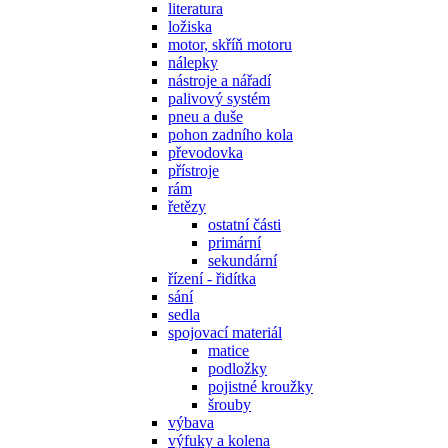
literatura
ložiska
motor, skříň motoru
nálepky
nástroje a nářadí
palivový systém
pneu a duše
pohon zadního kola
převodovka
přístroje
rám
řetězy
ostatní části
primární
sekundární
řízení - řidítka
sání
sedla
spojovací materiál
matice
podložky
pojistné kroužky
šrouby
výbava
výfuky a kolena