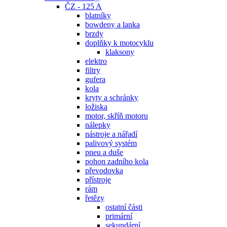
ČZ - 125 A
blatníky
bowdeny a lanka
brzdy
doplňky k motocyklu
klaksony
elektro
filtry
gufera
kola
kryty a schránky
ložiska
motor, skříň motoru
nálepky
nástroje a nářadí
palivový systém
pneu a duše
pohon zadního kola
převodovka
přístroje
rám
řetězy
ostatní části
primární
sekundární