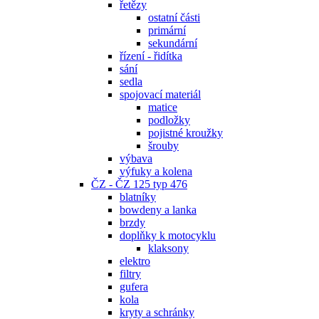
řetězy
ostatní části
primární
sekundární
řízení - řidítka
sání
sedla
spojovací materiál
matice
podložky
pojistné kroužky
šrouby
výbava
výfuky a kolena
ČZ - ČZ 125 typ 476
blatníky
bowdeny a lanka
brzdy
doplňky k motocyklu
klaksony
elektro
filtry
gufera
kola
kryty a schránky