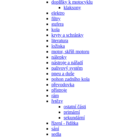
doplňky k motocyklu
klaksony
elektro
filtry
gufera
kola
kryty a schránky
literatura
ložiska
motor, skříň motoru
nálepky
nástroje a nářadí
palivový systém
pneu a duše
pohon zadního kola
převodovka
přístroje
rám
řetězy
ostatní části
primární
sekundární
řízení - řidítka
sání
sedla