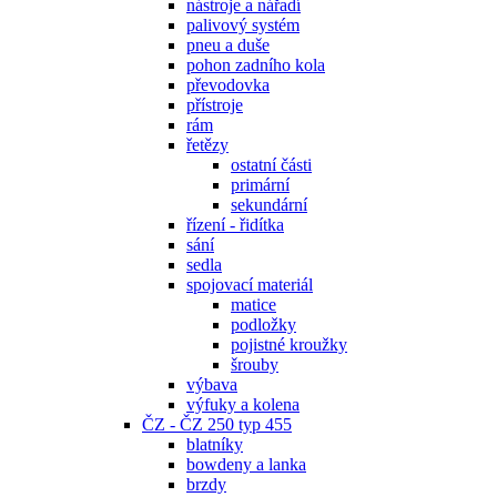
nástroje a nářadí
palivový systém
pneu a duše
pohon zadního kola
převodovka
přístroje
rám
řetězy
ostatní části
primární
sekundární
řízení - řidítka
sání
sedla
spojovací materiál
matice
podložky
pojistné kroužky
šrouby
výbava
výfuky a kolena
ČZ - ČZ 250 typ 455
blatníky
bowdeny a lanka
brzdy