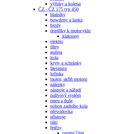
výfuky a kolena
ČZ - ČZ 175 typ 450
blatníky
bowdeny a lanka
brzdy
doplňky k motocyklu
klaksony
elektro
filtry
gufera
kola
kryty a schránky
literatura
ložiska
motor, skříň motoru
nálepky
nástroje a nářadí
palivový systém
pneu a duše
pohon zadního kola
převodovka
přístroje
rám
řetězy
ostatní části