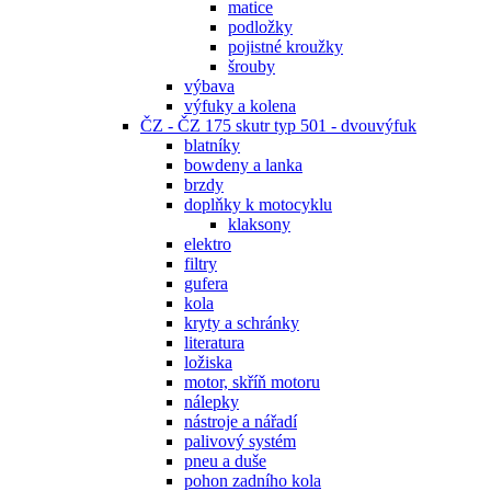
matice
podložky
pojistné kroužky
šrouby
výbava
výfuky a kolena
ČZ - ČZ 175 skutr typ 501 - dvouvýfuk
blatníky
bowdeny a lanka
brzdy
doplňky k motocyklu
klaksony
elektro
filtry
gufera
kola
kryty a schránky
literatura
ložiska
motor, skříň motoru
nálepky
nástroje a nářadí
palivový systém
pneu a duše
pohon zadního kola