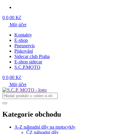
0
0,00 Kč
Můj účet
Kontakty
E-shop
Pneuservis
Pískování
Sidecar club Praha
E-shop sidecar
S.C.P.MOTO
0
0,00 Kč
Můj účet
Kategorie obchodu
A-Z náhradní díly na motocykly
ČZ náhradní díly