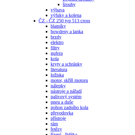
šrouby
výbava
výfuky a kolena
ČZ - ČZ 250 typ 513 cross
blatníky
bowdeny a lanka
brzdy
elektro
filtry
gufera
kola
kryty a schránky
literatura
ložiska
motor, skříň motoru
nálepky
nástroje a nářadí
palivový systém
pneu a duše
pohon zadního kola
převodovka
přístroje
rám
řetězy
řízení - řidítka