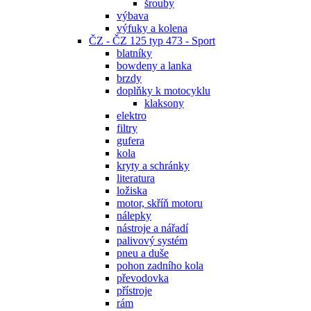
šrouby
výbava
výfuky a kolena
ČZ - ČZ 125 typ 473 - Sport
blatníky
bowdeny a lanka
brzdy
doplňky k motocyklu
klaksony
elektro
filtry
gufera
kola
kryty a schránky
literatura
ložiska
motor, skříň motoru
nálepky
nástroje a nářadí
palivový systém
pneu a duše
pohon zadního kola
převodovka
přístroje
rám