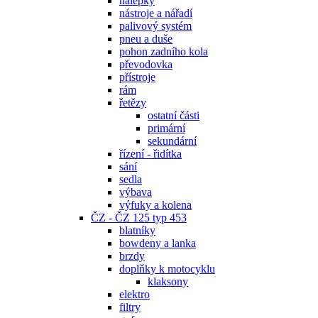
nálepky
nástroje a nářadí
palivový systém
pneu a duše
pohon zadního kola
převodovka
přístroje
rám
řetězy
ostatní části
primární
sekundární
řízení - řidítka
sání
sedla
výbava
výfuky a kolena
ČZ - ČZ 125 typ 453
blatníky
bowdeny a lanka
brzdy
doplňky k motocyklu
klaksony
elektro
filtry