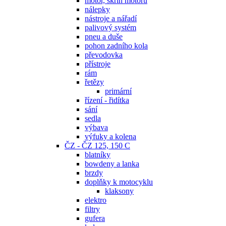
motor, skříň motoru
nálepky
nástroje a nářadí
palivový systém
pneu a duše
pohon zadního kola
převodovka
přístroje
rám
řetězy
primární
řízení - řidítka
sání
sedla
výbava
výfuky a kolena
ČZ - ČZ 125, 150 C
blatníky
bowdeny a lanka
brzdy
doplňky k motocyklu
klaksony
elektro
filtry
gufera