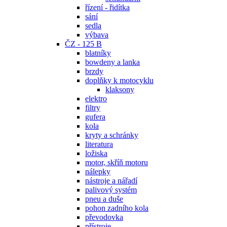
řízení - řidítka
sání
sedla
výbava
ČZ - 125 B
blatníky
bowdeny a lanka
brzdy
doplňky k motocyklu
klaksony
elektro
filtry
gufera
kola
kryty a schránky
literatura
ložiska
motor, skříň motoru
nálepky
nástroje a nářadí
palivový systém
pneu a duše
pohon zadního kola
převodovka
přístroje