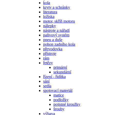
kola
kryty a schránky
literatura
ložiska
motor, skříň motoru
nálepky
nástroje a nářadí
palivový systém
pneu a duše
pohon zadního kola
převodovka
přístroje
rám
řetězy
primární
sekundární
řízení - řidítka
sání
sedla
spojovací materiál
matice
podložky
pojistné kroužky
šrouby
výbava