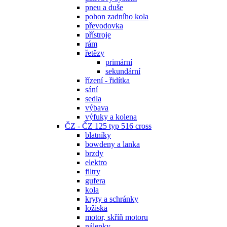
pneu a duše
pohon zadního kola
převodovka
přístroje
rám
řetězy
primární
sekundární
řízení - řidítka
sání
sedla
výbava
výfuky a kolena
ČZ - ČZ 125 typ 516 cross
blatníky
bowdeny a lanka
brzdy
elektro
filtry
gufera
kola
kryty a schránky
ložiska
motor, skříň motoru
nálepky