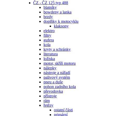
ČZ - ČZ 125 typ 488
blatníky
bowdeny a lanka
brzdy
doplňky k motocyklu
klaksony
elektro
filtry
gufera
kola
kryty a schránky
literatura
ložiska
motor, skříň motoru
nálepky
nástroje a nářadí
palivový systém
pneu a duše
pohon zadního kola
převodovka
přístroje
rám
řetězy
ostatní části
primární