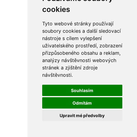
rám
řetězy
cookies
ostatní části
primární
sekundární
Tyto webové stránky používají
řízení - řidítka
soubory cookies a další sledovací
sání
nástroje s cílem vylepšení
sedla
spojovací materiál
uživatelského prostředí, zobrazení
matice
přizpůsobeného obsahu a reklam,
podložky
analýzy návštěvnosti webových
pojistné kroužky
šrouby
stránek a zjištění zdroje
výbava
návštěvnosti.
výfuky a kolena
ČZ - ČZ 380 typ 514 cross
blatníky
Souhlasím
bowdeny a lanka
brzdy
Odmítám
elektro
filtry
Upravit mé předvolby
gufera
kola
kryty a schránky
literatura