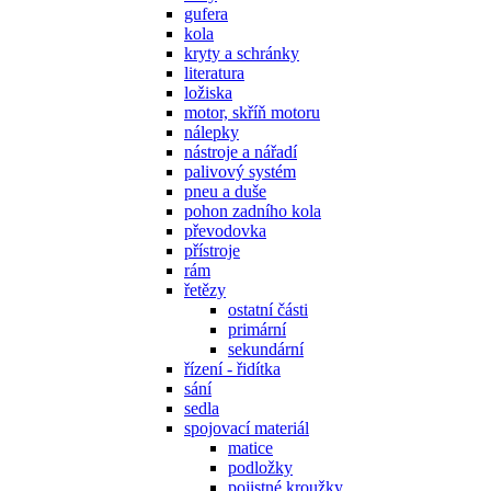
gufera
kola
kryty a schránky
literatura
ložiska
motor, skříň motoru
nálepky
nástroje a nářadí
palivový systém
pneu a duše
pohon zadního kola
převodovka
přístroje
rám
řetězy
ostatní části
primární
sekundární
řízení - řidítka
sání
sedla
spojovací materiál
matice
podložky
pojistné kroužky