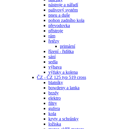
nástroje a nářadí
palivový systém
pneu a duše
pohon zadního kola
převodovka
přístroje
rám
řetězy
primární
řízení - řidítka
sání
sedla
výbava
výfuky a kolena
ČZ - ČZ 125 typ 519 cross
blatníky
bowdeny a lanka
brzdy
elektro
filtry
gufera
kola
kryty a schránky
ložiska