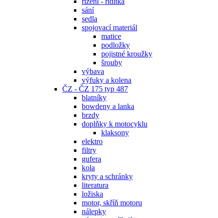
řízení - řidítka
sání
sedla
spojovací materiál
matice
podložky
pojistné kroužky
šrouby
výbava
výfuky a kolena
ČZ - ČZ 175 typ 487
blatníky
bowdeny a lanka
brzdy
doplňky k motocyklu
klaksony
elektro
filtry
gufera
kola
kryty a schránky
literatura
ložiska
motor, skříň motoru
nálepky