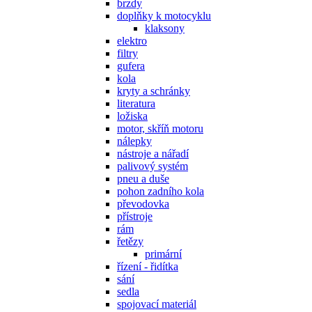
brzdy
doplňky k motocyklu
klaksony
elektro
filtry
gufera
kola
kryty a schránky
literatura
ložiska
motor, skříň motoru
nálepky
nástroje a nářadí
palivový systém
pneu a duše
pohon zadního kola
převodovka
přístroje
rám
řetězy
primární
řízení - řidítka
sání
sedla
spojovací materiál