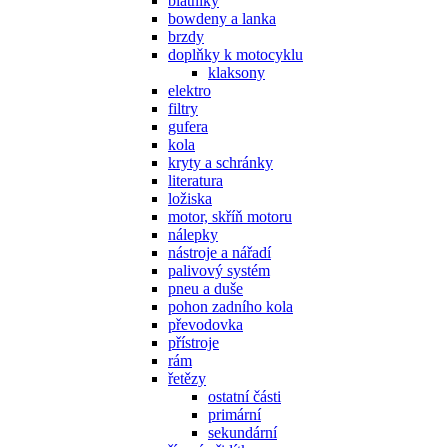
blatníky
bowdeny a lanka
brzdy
doplňky k motocyklu
klaksony
elektro
filtry
gufera
kola
kryty a schránky
literatura
ložiska
motor, skříň motoru
nálepky
nástroje a nářadí
palivový systém
pneu a duše
pohon zadního kola
převodovka
přístroje
rám
řetězy
ostatní části
primární
sekundární