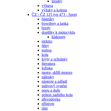
šrouby
výbava
výfuky a kolena
ČZ - ČZ 125 typ 473 - Sport
blatníky
bowdeny a lanka
brzdy
doplňky k motocyklu
klaksony
elektro
filtry
gufera
kola
kryty a schránky
literatura
ložiska
motor, skříň motoru
nálepky
nástroje a nářadí
palivový systém
pneu a duše
pohon zadního kola
převodovka
přístroje
rám