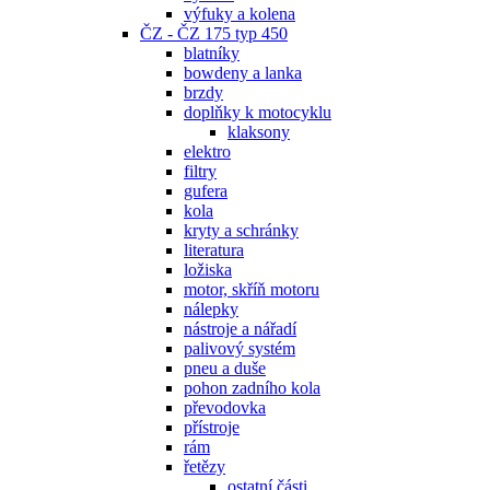
výfuky a kolena
ČZ - ČZ 175 typ 450
blatníky
bowdeny a lanka
brzdy
doplňky k motocyklu
klaksony
elektro
filtry
gufera
kola
kryty a schránky
literatura
ložiska
motor, skříň motoru
nálepky
nástroje a nářadí
palivový systém
pneu a duše
pohon zadního kola
převodovka
přístroje
rám
řetězy
ostatní části