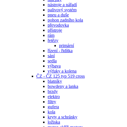
nástroje a nářadí
palivový systém
pneu a duše
pohon zadního kola
převodovka
přístroje
rám
řetězy
primární
řízení - řidítka
sání
sedla
výbava
výfuky a kolena
ČZ - ČZ 125 typ 519 cross
blatníky
bowdeny a lanka
brzdy
elektro
filtry
gufera
kola
kryty a schránky
ložiska