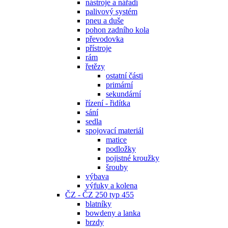
nástroje a nářadí
palivový systém
pneu a duše
pohon zadního kola
převodovka
přístroje
rám
řetězy
ostatní části
primární
sekundární
řízení - řidítka
sání
sedla
spojovací materiál
matice
podložky
pojistné kroužky
šrouby
výbava
výfuky a kolena
ČZ - ČZ 250 typ 455
blatníky
bowdeny a lanka
brzdy