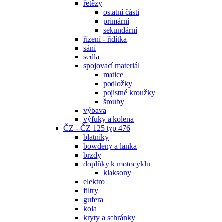
řetězy
ostatní části
primární
sekundární
řízení - řidítka
sání
sedla
spojovací materiál
matice
podložky
pojistné kroužky
šrouby
výbava
výfuky a kolena
ČZ - ČZ 125 typ 476
blatníky
bowdeny a lanka
brzdy
doplňky k motocyklu
klaksony
elektro
filtry
gufera
kola
kryty a schránky