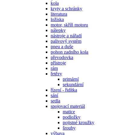
kola
kryty a schránky
literatura
ložiska
motor, skříň motoru
nálepky
nástroje a nářadí
palivový systém
pneu a duše
pohon zadního kola
převodovka
přístroje
rám
řetězy
primární
sekundární
řízení - řidítka
sání
sedla
spojovací materiál
matice
podložky
pojistné kroužky
šrouby
výbava