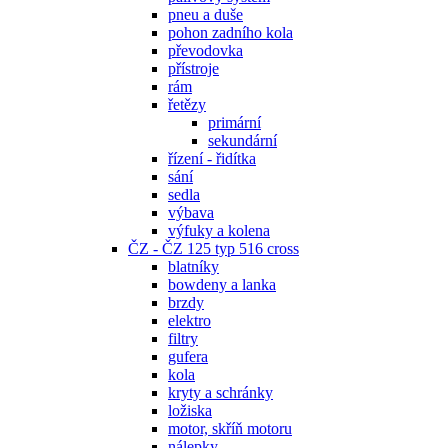
pneu a duše
pohon zadního kola
převodovka
přístroje
rám
řetězy
primární
sekundární
řízení - řidítka
sání
sedla
výbava
výfuky a kolena
ČZ - ČZ 125 typ 516 cross
blatníky
bowdeny a lanka
brzdy
elektro
filtry
gufera
kola
kryty a schránky
ložiska
motor, skříň motoru
nálepky