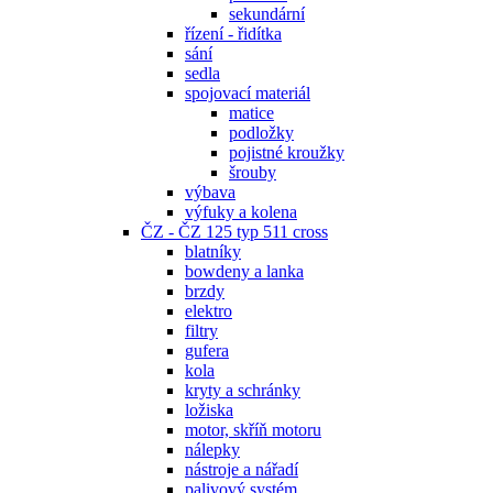
sekundární
řízení - řidítka
sání
sedla
spojovací materiál
matice
podložky
pojistné kroužky
šrouby
výbava
výfuky a kolena
ČZ - ČZ 125 typ 511 cross
blatníky
bowdeny a lanka
brzdy
elektro
filtry
gufera
kola
kryty a schránky
ložiska
motor, skříň motoru
nálepky
nástroje a nářadí
palivový systém