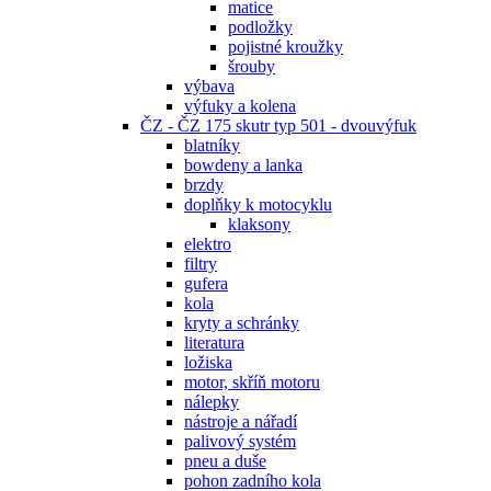
matice
podložky
pojistné kroužky
šrouby
výbava
výfuky a kolena
ČZ - ČZ 175 skutr typ 501 - dvouvýfuk
blatníky
bowdeny a lanka
brzdy
doplňky k motocyklu
klaksony
elektro
filtry
gufera
kola
kryty a schránky
literatura
ložiska
motor, skříň motoru
nálepky
nástroje a nářadí
palivový systém
pneu a duše
pohon zadního kola