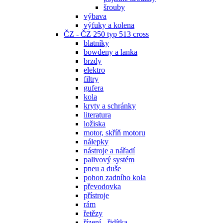
šrouby
výbava
výfuky a kolena
ČZ - ČZ 250 typ 513 cross
blatníky
bowdeny a lanka
brzdy
elektro
filtry
gufera
kola
kryty a schránky
literatura
ložiska
motor, skříň motoru
nálepky
nástroje a nářadí
palivový systém
pneu a duše
pohon zadního kola
převodovka
přístroje
rám
řetězy
řízení - řidítka