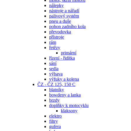
motor, skříň motoru
nálepky
nástroje a nářadí
palivový systém
pneu a duše
pohon zadního kola
převodovka
přístroje
rám
řetězy
primární
řízení - řidítka
sání
sedla
výbava
výfuky a kolena
ČZ - ČZ 125, 150 C
blatníky
bowdeny a lanka
brzdy
doplňky k motocyklu
klaksony
elektro
filtry
gufera