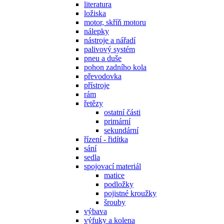
literatura
ložiska
motor, skříň motoru
nálepky
nástroje a nářadí
palivový systém
pneu a duše
pohon zadního kola
převodovka
přístroje
rám
řetězy
ostatní části
primární
sekundární
řízení - řidítka
sání
sedla
spojovací materiál
matice
podložky
pojistné kroužky
šrouby
výbava
výfuky a kolena