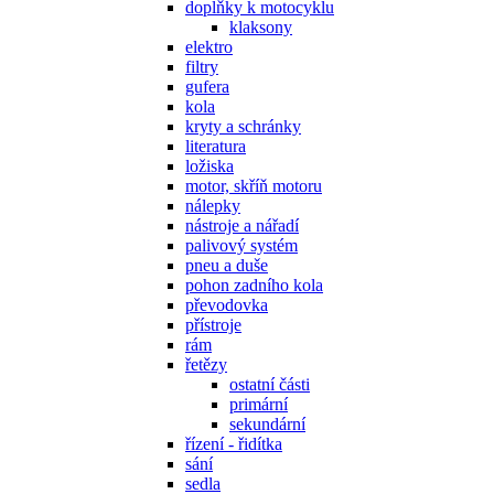
doplňky k motocyklu
klaksony
elektro
filtry
gufera
kola
kryty a schránky
literatura
ložiska
motor, skříň motoru
nálepky
nástroje a nářadí
palivový systém
pneu a duše
pohon zadního kola
převodovka
přístroje
rám
řetězy
ostatní části
primární
sekundární
řízení - řidítka
sání
sedla