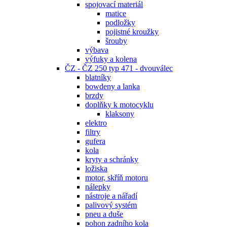
spojovací materiál
matice
podložky
pojistné kroužky
šrouby
výbava
výfuky a kolena
ČZ - ČZ 250 typ 471 - dvouválec
blatníky
bowdeny a lanka
brzdy
doplňky k motocyklu
klaksony
elektro
filtry
gufera
kola
kryty a schránky
ložiska
motor, skříň motoru
nálepky
nástroje a nářadí
palivový systém
pneu a duše
pohon zadního kola