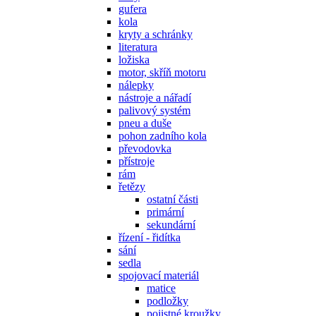
gufera
kola
kryty a schránky
literatura
ložiska
motor, skříň motoru
nálepky
nástroje a nářadí
palivový systém
pneu a duše
pohon zadního kola
převodovka
přístroje
rám
řetězy
ostatní části
primární
sekundární
řízení - řidítka
sání
sedla
spojovací materiál
matice
podložky
pojistné kroužky