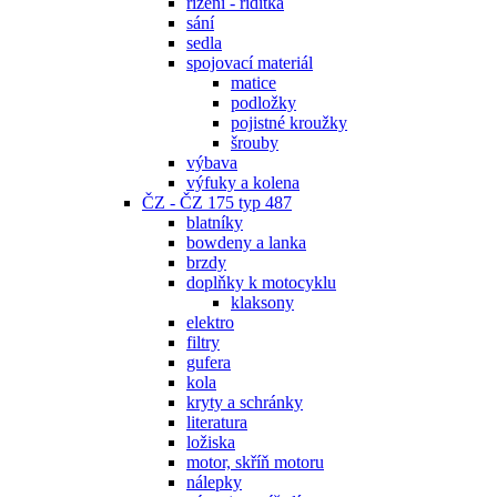
řízení - řidítka
sání
sedla
spojovací materiál
matice
podložky
pojistné kroužky
šrouby
výbava
výfuky a kolena
ČZ - ČZ 175 typ 487
blatníky
bowdeny a lanka
brzdy
doplňky k motocyklu
klaksony
elektro
filtry
gufera
kola
kryty a schránky
literatura
ložiska
motor, skříň motoru
nálepky