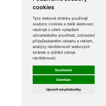
rám
řetězy
cookies
ostatní části
primární
sekundární
Tyto webové stránky používají
řízení - řidítka
soubory cookies a další sledovací
sání
nástroje s cílem vylepšení
sedla
spojovací materiál
uživatelského prostředí, zobrazení
matice
přizpůsobeného obsahu a reklam,
podložky
analýzy návštěvnosti webových
pojistné kroužky
šrouby
stránek a zjištění zdroje
výbava
návštěvnosti.
výfuky a kolena
ČZ - ČZ 380 typ 514 cross
blatníky
Souhlasím
bowdeny a lanka
brzdy
Odmítám
elektro
filtry
Upravit mé předvolby
gufera
kola
kryty a schránky
literatura