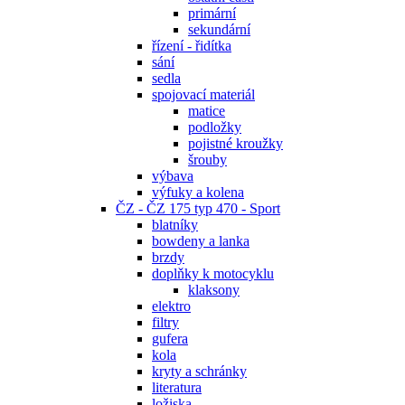
primární
sekundární
řízení - řidítka
sání
sedla
spojovací materiál
matice
podložky
pojistné kroužky
šrouby
výbava
výfuky a kolena
ČZ - ČZ 175 typ 470 - Sport
blatníky
bowdeny a lanka
brzdy
doplňky k motocyklu
klaksony
elektro
filtry
gufera
kola
kryty a schránky
literatura
ložiska