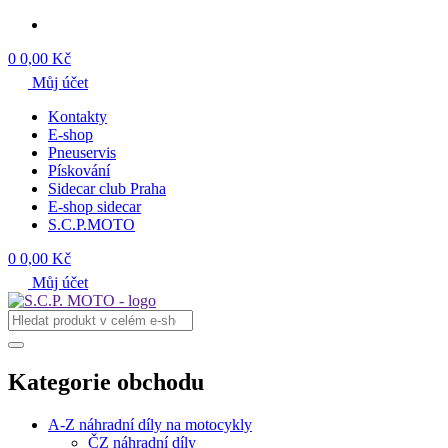
0
0,00 Kč
Můj účet
Kontakty
E-shop
Pneuservis
Pískování
Sidecar club Praha
E-shop sidecar
S.C.P.MOTO
0
0,00 Kč
Můj účet
Kategorie obchodu
A-Z náhradní díly na motocykly
ČZ náhradní díly