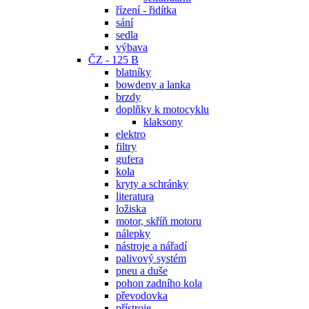
řízení - řidítka
sání
sedla
výbava
ČZ - 125 B
blatníky
bowdeny a lanka
brzdy
doplňky k motocyklu
klaksony
elektro
filtry
gufera
kola
kryty a schránky
literatura
ložiska
motor, skříň motoru
nálepky
nástroje a nářadí
palivový systém
pneu a duše
pohon zadního kola
převodovka
přístroje