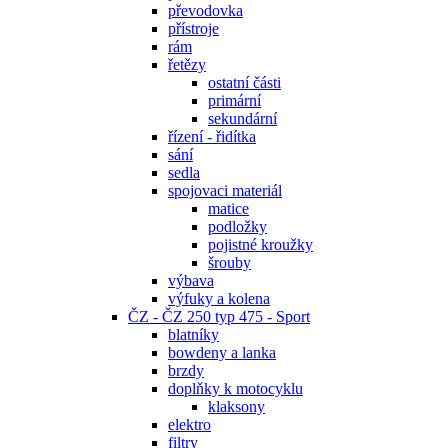
převodovka
přístroje
rám
řetězy
ostatní části
primární
sekundární
řízení - řidítka
sání
sedla
spojovaci materiál
matice
podložky
pojistné kroužky
šrouby
výbava
výfuky a kolena
ČZ - ČZ 250 typ 475 - Sport
blatníky
bowdeny a lanka
brzdy
doplňky k motocyklu
klaksony
elektro
filtry