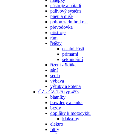
nálepky
nástroje a nářadí
palivový systém
pneu a duše
pohon zadního kola
převodovka
přístroje
rám
řetězy
ostatní části
primární
sekundární
řízení - řidítka
sání
sedla
výbava
výfuky a kolena
ČZ - ČZ 125 typ 453
blatníky
bowdeny a lanka
brzdy
doplňky k motocyklu
klaksony
elektro
filtry