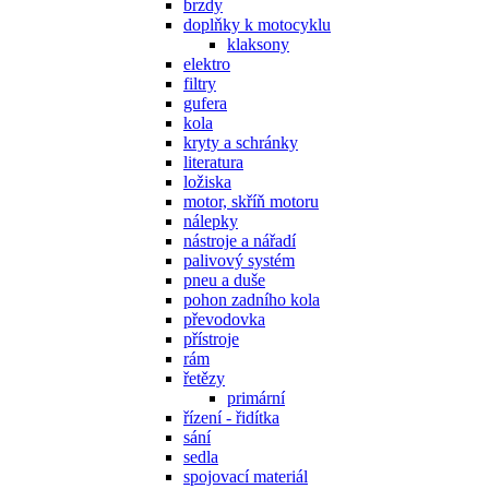
brzdy
doplňky k motocyklu
klaksony
elektro
filtry
gufera
kola
kryty a schránky
literatura
ložiska
motor, skříň motoru
nálepky
nástroje a nářadí
palivový systém
pneu a duše
pohon zadního kola
převodovka
přístroje
rám
řetězy
primární
řízení - řidítka
sání
sedla
spojovací materiál