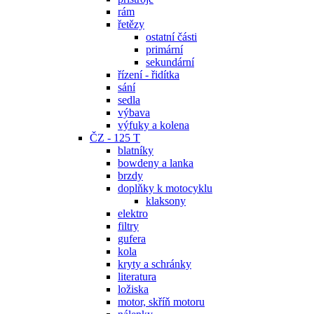
rám
řetězy
ostatní části
primární
sekundární
řízení - řidítka
sání
sedla
výbava
výfuky a kolena
ČZ - 125 T
blatníky
bowdeny a lanka
brzdy
doplňky k motocyklu
klaksony
elektro
filtry
gufera
kola
kryty a schránky
literatura
ložiska
motor, skříň motoru