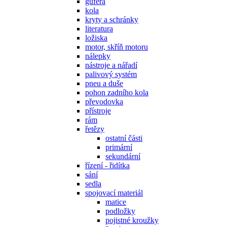
gufera
kola
kryty a schránky
literatura
ložiska
motor, skříň motoru
nálepky
nástroje a nářadí
palivový systém
pneu a duše
pohon zadního kola
převodovka
přístroje
rám
řetězy
ostatní části
primární
sekundární
řízení - řidítka
sání
sedla
spojovací materiál
matice
podložky
pojistné kroužky