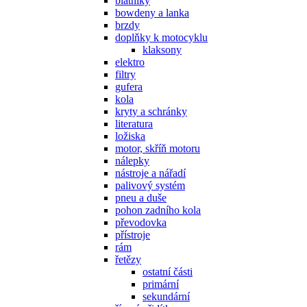
blatníky
bowdeny a lanka
brzdy
doplňky k motocyklu
klaksony
elektro
filtry
gufera
kola
kryty a schránky
literatura
ložiska
motor, skříň motoru
nálepky
nástroje a nářadí
palivový systém
pneu a duše
pohon zadního kola
převodovka
přístroje
rám
řetězy
ostatní části
primární
sekundární