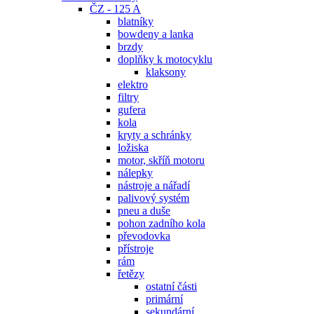
ČZ - 125 A
blatníky
bowdeny a lanka
brzdy
doplňky k motocyklu
klaksony
elektro
filtry
gufera
kola
kryty a schránky
ložiska
motor, skříň motoru
nálepky
nástroje a nářadí
palivový systém
pneu a duše
pohon zadního kola
převodovka
přístroje
rám
řetězy
ostatní části
primární
sekundární