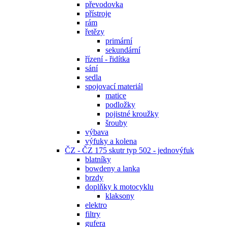
převodovka
přístroje
rám
řetězy
primární
sekundární
řízení - řidítka
sání
sedla
spojovací materiál
matice
podložky
pojistné kroužky
šrouby
výbava
výfuky a kolena
ČZ - ČZ 175 skutr typ 502 - jednovýfuk
blatníky
bowdeny a lanka
brzdy
doplňky k motocyklu
klaksony
elektro
filtry
gufera