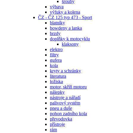
šrouby
výbava
výfuky a kolena
ČZ - ČZ 125 typ 473 - Sport
blatníky
bowdeny a lanka
brzdy
doplňky k motocyklu
klaksony
elektro
filtry
gufera
kola
kryty a schránky
literatura
ložiska
motor, skříň motoru
nálepky
nástroje a nářadí
palivový systém
pneu a duše
pohon zadního kola
převodovka
přístroje
rám