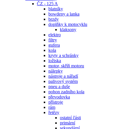
ČZ - 125 A
blatníky
bowdeny a lanka
brzdy
doplňky k motocyklu
klaksony
elektro
filtry
gufera
kola
kryty a schránky
ložiska
motor, skříň motoru
nálepky
nástroje a nářadí
palivový systém
pneu a duše
pohon zadního kola
převodovka
přístroje
rám
řetězy
ostatní části
primární
sekundární