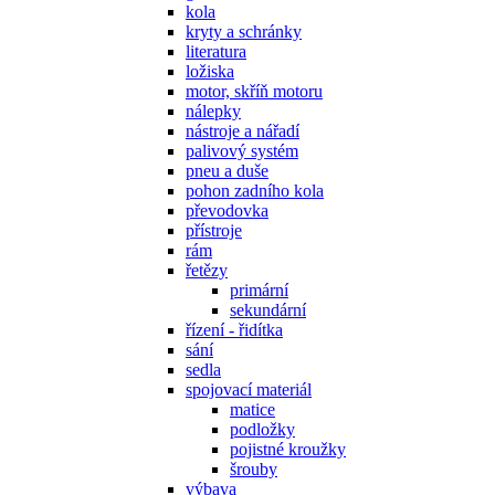
kola
kryty a schránky
literatura
ložiska
motor, skříň motoru
nálepky
nástroje a nářadí
palivový systém
pneu a duše
pohon zadního kola
převodovka
přístroje
rám
řetězy
primární
sekundární
řízení - řidítka
sání
sedla
spojovací materiál
matice
podložky
pojistné kroužky
šrouby
výbava