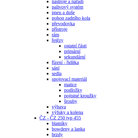
nástroje a nářadí
palivový systém
pneu a duše
pohon zadního kola
převodovka
přístroje
rám
řetězy
ostatní části
primární
sekundární
řízení - řidítka
sání
sedla
spojovací materiál
matice
podložky
pojistné kroužky
šrouby
výbava
výfuky a kolena
ČZ - ČZ 250 typ 455
blatníky
bowdeny a lanka
brzdy