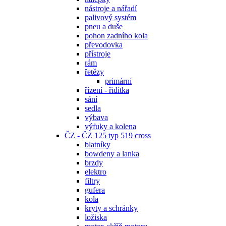
nástroje a nářadí
palivový systém
pneu a duše
pohon zadního kola
převodovka
přístroje
rám
řetězy
primární
řízení - řidítka
sání
sedla
výbava
výfuky a kolena
ČZ - ČZ 125 typ 519 cross
blatníky
bowdeny a lanka
brzdy
elektro
filtry
gufera
kola
kryty a schránky
ložiska