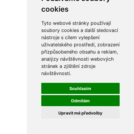
rám
řetězy
cookies
ostatní části
primární
sekundární
Tyto webové stránky používají
řízení - řidítka
soubory cookies a další sledovací
sání
nástroje s cílem vylepšení
sedla
spojovací materiál
uživatelského prostředí, zobrazení
matice
přizpůsobeného obsahu a reklam,
podložky
analýzy návštěvnosti webových
pojistné kroužky
šrouby
stránek a zjištění zdroje
výbava
návštěvnosti.
výfuky a kolena
ČZ - ČZ 380 typ 514 cross
blatníky
Souhlasím
bowdeny a lanka
brzdy
Odmítám
elektro
filtry
Upravit mé předvolby
gufera
kola
kryty a schránky
literatura