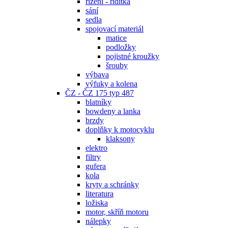
řízení - řidítka
sání
sedla
spojovací materiál
matice
podložky
pojistné kroužky
šrouby
výbava
výfuky a kolena
ČZ - ČZ 175 typ 487
blatníky
bowdeny a lanka
brzdy
doplňky k motocyklu
klaksony
elektro
filtry
gufera
kola
kryty a schránky
literatura
ložiska
motor, skříň motoru
nálepky