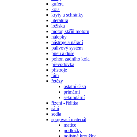
gufera
kola
kryty a schránky
literatura
ložiska
motor, skříň motoru
nálepky
nástroje a nářadí
palivový systém
pneu a duše
pohon zadního kola
převodovka
přístroje
rám
řetězy
ostatní části
primární
sekundární
řízení - řidítka
sání
sedla
spojovací materiál
matice
podložky
pojistné kroužky