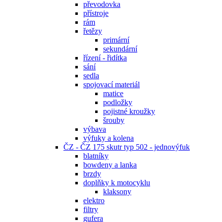
převodovka
přístroje
rám
řetězy
primární
sekundární
řízení - řidítka
sání
sedla
spojovací materiál
matice
podložky
pojistné kroužky
šrouby
výbava
výfuky a kolena
ČZ - ČZ 175 skutr typ 502 - jednovýfuk
blatníky
bowdeny a lanka
brzdy
doplňky k motocyklu
klaksony
elektro
filtry
gufera