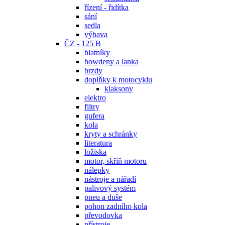
řízení - řidítka
sání
sedla
výbava
ČZ - 125 B
blatníky
bowdeny a lanka
brzdy
doplňky k motocyklu
klaksony
elektro
filtry
gufera
kola
kryty a schránky
literatura
ložiska
motor, skříň motoru
nálepky
nástroje a nářadí
palivový systém
pneu a duše
pohon zadního kola
převodovka
přístroje