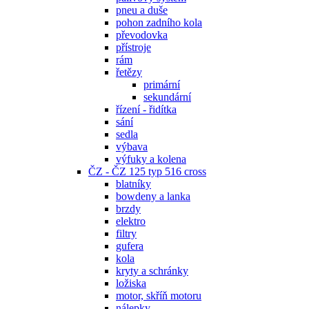
pneu a duše
pohon zadního kola
převodovka
přístroje
rám
řetězy
primární
sekundární
řízení - řidítka
sání
sedla
výbava
výfuky a kolena
ČZ - ČZ 125 typ 516 cross
blatníky
bowdeny a lanka
brzdy
elektro
filtry
gufera
kola
kryty a schránky
ložiska
motor, skříň motoru
nálepky