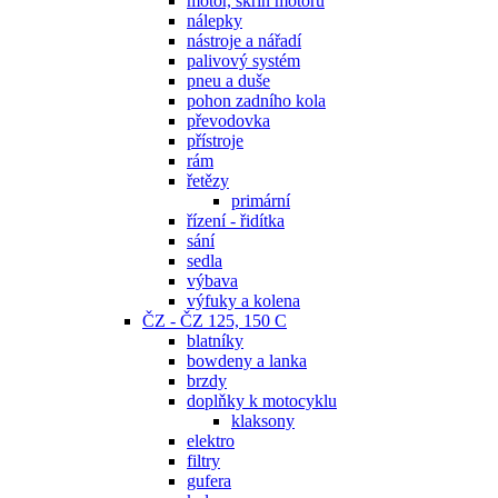
motor, skříň motoru
nálepky
nástroje a nářadí
palivový systém
pneu a duše
pohon zadního kola
převodovka
přístroje
rám
řetězy
primární
řízení - řidítka
sání
sedla
výbava
výfuky a kolena
ČZ - ČZ 125, 150 C
blatníky
bowdeny a lanka
brzdy
doplňky k motocyklu
klaksony
elektro
filtry
gufera