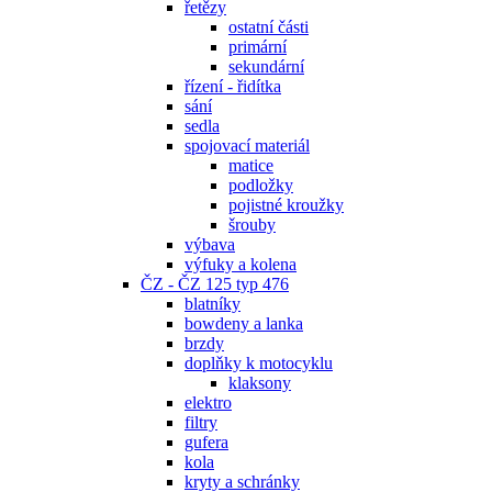
řetězy
ostatní části
primární
sekundární
řízení - řidítka
sání
sedla
spojovací materiál
matice
podložky
pojistné kroužky
šrouby
výbava
výfuky a kolena
ČZ - ČZ 125 typ 476
blatníky
bowdeny a lanka
brzdy
doplňky k motocyklu
klaksony
elektro
filtry
gufera
kola
kryty a schránky