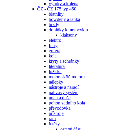
výfuky a kolena
ČZ - ČZ 175 typ 450
blatníky
bowdeny a lanka
brzdy
doplňky k motocyklu
klaksony
elektro
filtry
gufera
kola
kryty a schránky
literatura
ložiska
motor, skříň motoru
nálepky
nástroje a nářadí
palivový systém
pneu a duše
pohon zadního kola
převodovka
přístroje
rám
řetězy
ostatní části