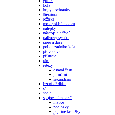
gufera
kola
kryty a schránky
literatura
ložiska
motor, skříň motoru
nálepky
nástroje a nářadí
palivový systém
pneu a duše
pohon zadního kola
převodovka
přístroje
rám
řetězy
ostatní části
primární
sekundární
řízení - řidítka
sání
sedla
spojovací materiál
matice
podložky
pojistné kroužky