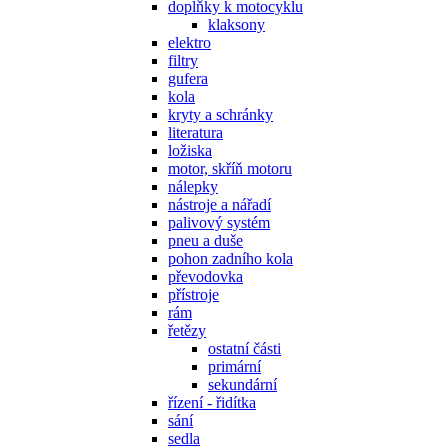
doplňky k motocyklu
klaksony
elektro
filtry
gufera
kola
kryty a schránky
literatura
ložiska
motor, skříň motoru
nálepky
nástroje a nářadí
palivový systém
pneu a duše
pohon zadního kola
převodovka
přístroje
rám
řetězy
ostatní části
primární
sekundární
řízení - řidítka
sání
sedla