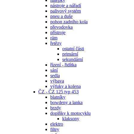
nálepky
nástroje a nářadí
palivový systém
pneu a duše
pohon zadního kola
převodovka
přístroje
rám
řetězy
ostatní části
primární
sekundární
řízení - řidítka
sání
sedla
výbava
výfuky a kolena
ČZ - ČZ 125 typ 453
blatníky
bowdeny a lanka
brzdy
doplňky k motocyklu
klaksony
elektro
filtry