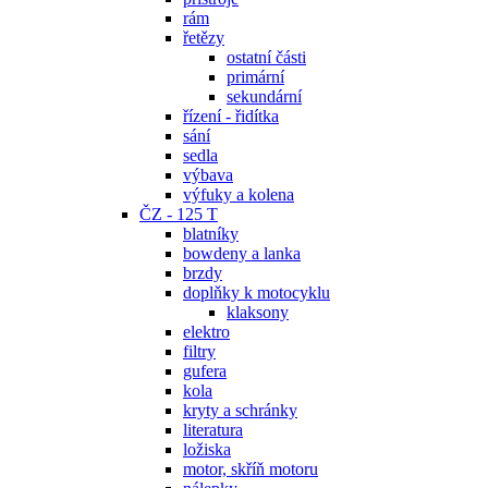
rám
řetězy
ostatní části
primární
sekundární
řízení - řidítka
sání
sedla
výbava
výfuky a kolena
ČZ - 125 T
blatníky
bowdeny a lanka
brzdy
doplňky k motocyklu
klaksony
elektro
filtry
gufera
kola
kryty a schránky
literatura
ložiska
motor, skříň motoru