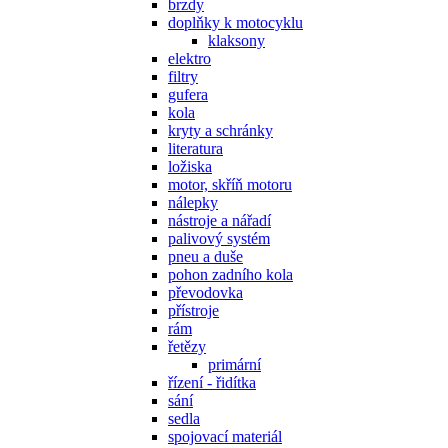
brzdy
doplňky k motocyklu
klaksony
elektro
filtry
gufera
kola
kryty a schránky
literatura
ložiska
motor, skříň motoru
nálepky
nástroje a nářadí
palivový systém
pneu a duše
pohon zadního kola
převodovka
přístroje
rám
řetězy
primární
řízení - řidítka
sání
sedla
spojovací materiál