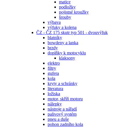
matice
podložky
pojistné kroužky
šrouby
výbava
výfuky a kolena
ČZ - ČZ 175 skutr typ 501 - dvouvýfuk
blatníky
bowdeny a lanka
brzdy
doplňky k motocyklu
klaksony
elektro
filtry
gufera
kola
kryty a schránky
literatura
ložiska
motor, skříň motoru
nálepky
nástroje a nářadí
palivový systém
pneu a duše
pohon zadního kola