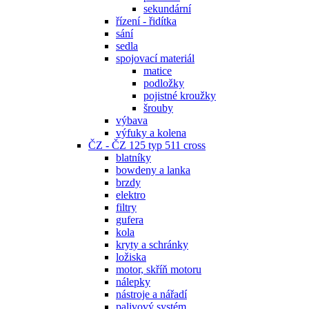
sekundární
řízení - řidítka
sání
sedla
spojovací materiál
matice
podložky
pojistné kroužky
šrouby
výbava
výfuky a kolena
ČZ - ČZ 125 typ 511 cross
blatníky
bowdeny a lanka
brzdy
elektro
filtry
gufera
kola
kryty a schránky
ložiska
motor, skříň motoru
nálepky
nástroje a nářadí
palivový systém