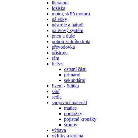
literatura
ložiska
motor, skříň motoru
nálepky
nástroje a nářadí
palivový systém
pneu a duše
pohon zadního kola
převodovka
přístroje
rám
řetězy
ostatní části
primární
sekundární
řízení - řidítka
sání
sedla
spojovací materiál
matice
podložky
pojistné kroužky
šrouby
výbava
výfuky a kolena