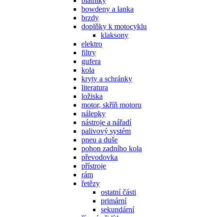
blatníky
bowdeny a lanka
brzdy
doplňky k motocyklu
klaksony
elektro
filtry
gufera
kola
kryty a schránky
literatura
ložiska
motor, skříň motoru
nálepky
nástroje a nářadí
palivový systém
pneu a duše
pohon zadního kola
převodovka
přístroje
rám
řetězy
ostatní části
primární
sekundární