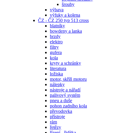
šrouby
výbava
výfuky a kolena
ČZ - ČZ 250 typ 513 cross
blatníky
bowdeny a lanka
brzdy
elektro
filtry
gufera
kola
kryty a schránky
literatura
ložiska
motor, skříň motoru
nálepky
nástroje a nářadí
palivový systém
pneu a duše
pohon zadního kola
převodovka
přístroje
rám
řetězy
řízení - řidítka