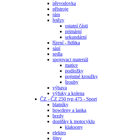
převodovka
přístroje
rám
řetězy
ostatní části
primární
sekundární
řízení - řidítka
sání
sedla
spojovaci materiál
matice
podložky
pojistné kroužky
šrouby
výbava
výfuky a kolena
ČZ - ČZ 250 typ 475 - Sport
blatníky
bowdeny a lanka
brzdy
doplňky k motocyklu
klaksony
elektro
filtry