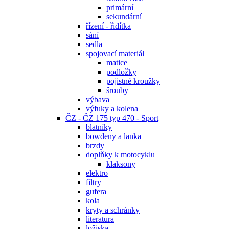
primární
sekundární
řízení - řidítka
sání
sedla
spojovací materiál
matice
podložky
pojistné kroužky
šrouby
výbava
výfuky a kolena
ČZ - ČZ 175 typ 470 - Sport
blatníky
bowdeny a lanka
brzdy
doplňky k motocyklu
klaksony
elektro
filtry
gufera
kola
kryty a schránky
literatura
ložiska