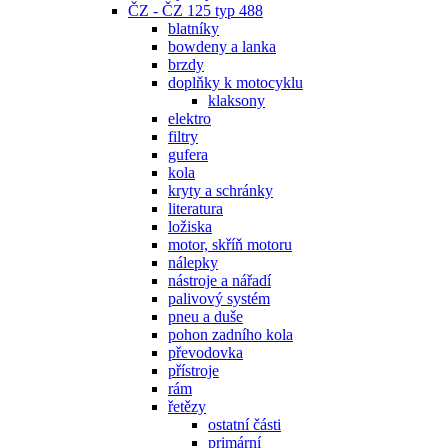
ČZ - ČZ 125 typ 488
blatníky
bowdeny a lanka
brzdy
doplňky k motocyklu
klaksony
elektro
filtry
gufera
kola
kryty a schránky
literatura
ložiska
motor, skříň motoru
nálepky
nástroje a nářadí
palivový systém
pneu a duše
pohon zadního kola
převodovka
přístroje
rám
řetězy
ostatní části
primární