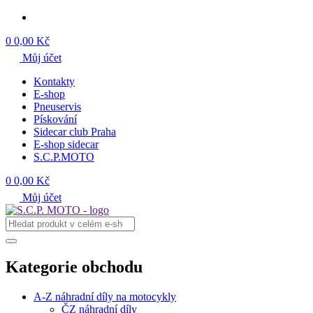
0
0,00 Kč
Můj účet
Kontakty
E-shop
Pneuservis
Pískování
Sidecar club Praha
E-shop sidecar
S.C.P.MOTO
0
0,00 Kč
Můj účet
Kategorie obchodu
A-Z náhradní díly na motocykly
ČZ náhradní díly