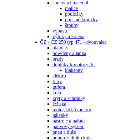
spojovací materiál
matice
podložky
pojistné kroužky
šrouby
výbava
výfuky a kolena
ČZ - ČZ 250 typ 471 - dvouválec
blatníky
bowdeny a lanka
brzdy
doplňky k motocyklu
klaksony
elektro
filtry
gufera
kola
kryty a schránky
ložiska
motor, skříň motoru
nálepky
nástroje a nářadí
palivový systém
pneu a duše
pohon zadního kola