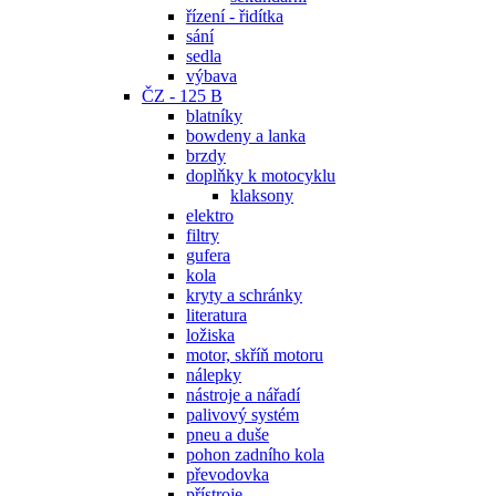
řízení - řidítka
sání
sedla
výbava
ČZ - 125 B
blatníky
bowdeny a lanka
brzdy
doplňky k motocyklu
klaksony
elektro
filtry
gufera
kola
kryty a schránky
literatura
ložiska
motor, skříň motoru
nálepky
nástroje a nářadí
palivový systém
pneu a duše
pohon zadního kola
převodovka
přístroje