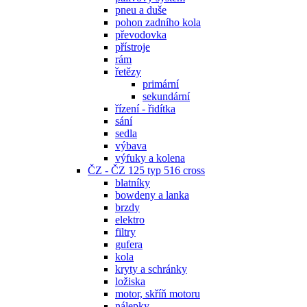
pneu a duše
pohon zadního kola
převodovka
přístroje
rám
řetězy
primární
sekundární
řízení - řidítka
sání
sedla
výbava
výfuky a kolena
ČZ - ČZ 125 typ 516 cross
blatníky
bowdeny a lanka
brzdy
elektro
filtry
gufera
kola
kryty a schránky
ložiska
motor, skříň motoru
nálepky