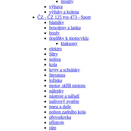
šrouby
výbava
výfuky a kolena
ČZ - ČZ 125 typ 473 - Sport
blatníky
bowdeny a lanka
brzdy
doplňky k motocyklu
klaksony
elektro
filtry
gufera
kola
kryty a schránky
literatura
ložiska
motor, skříň motoru
nálepky
nástroje a nářadí
palivový systém
pneu a duše
pohon zadního kola
převodovka
přístroje
rám