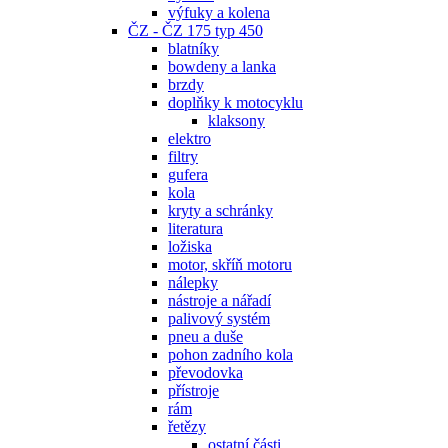
výfuky a kolena
ČZ - ČZ 175 typ 450
blatníky
bowdeny a lanka
brzdy
doplňky k motocyklu
klaksony
elektro
filtry
gufera
kola
kryty a schránky
literatura
ložiska
motor, skříň motoru
nálepky
nástroje a nářadí
palivový systém
pneu a duše
pohon zadního kola
převodovka
přístroje
rám
řetězy
ostatní části