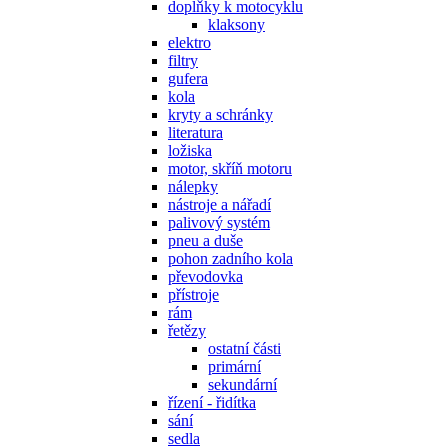
doplňky k motocyklu
klaksony
elektro
filtry
gufera
kola
kryty a schránky
literatura
ložiska
motor, skříň motoru
nálepky
nástroje a nářadí
palivový systém
pneu a duše
pohon zadního kola
převodovka
přístroje
rám
řetězy
ostatní části
primární
sekundární
řízení - řidítka
sání
sedla