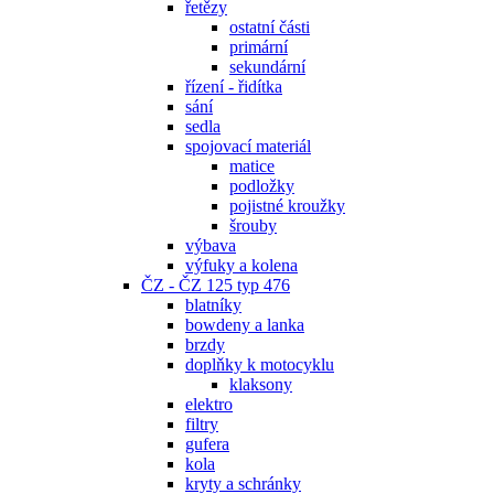
řetězy
ostatní části
primární
sekundární
řízení - řidítka
sání
sedla
spojovací materiál
matice
podložky
pojistné kroužky
šrouby
výbava
výfuky a kolena
ČZ - ČZ 125 typ 476
blatníky
bowdeny a lanka
brzdy
doplňky k motocyklu
klaksony
elektro
filtry
gufera
kola
kryty a schránky