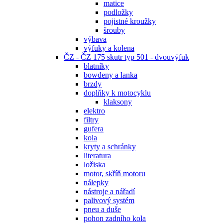
matice
podložky
pojistné kroužky
šrouby
výbava
výfuky a kolena
ČZ - ČZ 175 skutr typ 501 - dvouvýfuk
blatníky
bowdeny a lanka
brzdy
doplňky k motocyklu
klaksony
elektro
filtry
gufera
kola
kryty a schránky
literatura
ložiska
motor, skříň motoru
nálepky
nástroje a nářadí
palivový systém
pneu a duše
pohon zadního kola