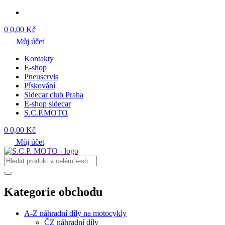
0
0,00 Kč
Můj účet
Kontakty
E-shop
Pneuservis
Pískování
Sidecar club Praha
E-shop sidecar
S.C.P.MOTO
0
0,00 Kč
Můj účet
Kategorie obchodu
A-Z náhradní díly na motocykly
ČZ náhradní díly