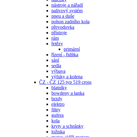
nástroje a nářadí
palivový systém
pneu a duše
pohon zadního kola
převodovka
přístroje
rám
řetězy
primární
řízení - řidítka
sání
sedla
výbava
výfuky a kolena
ČZ - ČZ 125 typ 519 cross
blatníky
bowdeny a lanka
brzdy
elektro
filtry
gufera
kola
kryty a schránky
ložiska