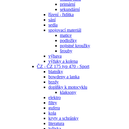
primární
sekundární
řízení - řidítka
sání
sedla
spojovací materiál
matice
podložky
pojistné kroužky
šrouby
výbava
výfuky a kolena
ČZ - ČZ 175 typ 470 - Sport
blatníky
bowdeny a lanka
brzdy
doplňky k motocyklu
klaksony
elektro
filtry
gufera
kola
kryty a schránky
literatura
ložiska