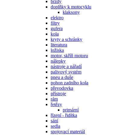
brzdy
doplňky k motocyklu
klaksony
elektro
filtry
gufera
kola
kryty a schránky
literatura
ložiska
motor, skříň motoru
nálepky
nástroje a nářadí
palivový systém
pneu a duše
pohon zadního kola
převodovka
přístroje
rám
řetězy
primární
řízení - řidítka
sání
sedla
spojovací materiál