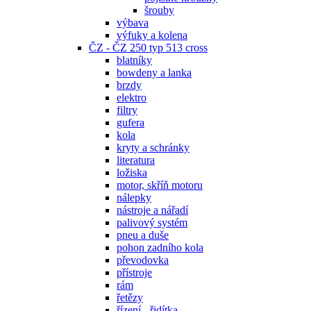
šrouby
výbava
výfuky a kolena
ČZ - ČZ 250 typ 513 cross
blatníky
bowdeny a lanka
brzdy
elektro
filtry
gufera
kola
kryty a schránky
literatura
ložiska
motor, skříň motoru
nálepky
nástroje a nářadí
palivový systém
pneu a duše
pohon zadního kola
převodovka
přístroje
rám
řetězy
řízení - řidítka