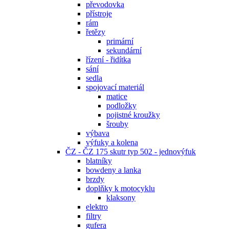
převodovka
přístroje
rám
řetězy
primární
sekundární
řízení - řidítka
sání
sedla
spojovací materiál
matice
podložky
pojistné kroužky
šrouby
výbava
výfuky a kolena
ČZ - ČZ 175 skutr typ 502 - jednovýfuk
blatníky
bowdeny a lanka
brzdy
doplňky k motocyklu
klaksony
elektro
filtry
gufera