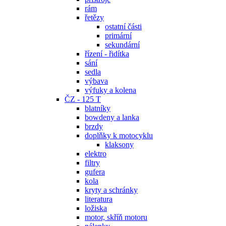
rám
řetězy
ostatní části
primární
sekundární
řízení - řidítka
sání
sedla
výbava
výfuky a kolena
ČZ - 125 T
blatníky
bowdeny a lanka
brzdy
doplňky k motocyklu
klaksony
elektro
filtry
gufera
kola
kryty a schránky
literatura
ložiska
motor, skříň motoru