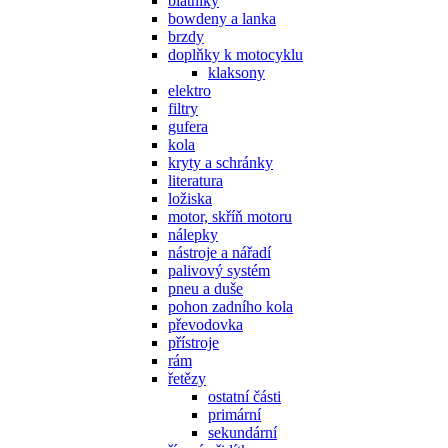
blatníky
bowdeny a lanka
brzdy
doplňky k motocyklu
klaksony
elektro
filtry
gufera
kola
kryty a schránky
literatura
ložiska
motor, skříň motoru
nálepky
nástroje a nářadí
palivový systém
pneu a duše
pohon zadního kola
převodovka
přístroje
rám
řetězy
ostatní části
primární
sekundární