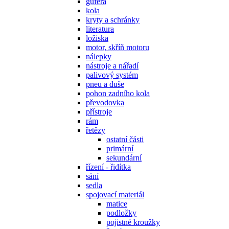
gufera
kola
kryty a schránky
literatura
ložiska
motor, skříň motoru
nálepky
nástroje a nářadí
palivový systém
pneu a duše
pohon zadního kola
převodovka
přístroje
rám
řetězy
ostatní části
primární
sekundární
řízení - řidítka
sání
sedla
spojovací materiál
matice
podložky
pojistné kroužky