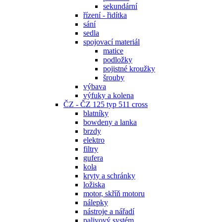
sekundární
řízení - řidítka
sání
sedla
spojovací materiál
matice
podložky
pojistné kroužky
šrouby
výbava
výfuky a kolena
ČZ - ČZ 125 typ 511 cross
blatníky
bowdeny a lanka
brzdy
elektro
filtry
gufera
kola
kryty a schránky
ložiska
motor, skříň motoru
nálepky
nástroje a nářadí
palivový systém