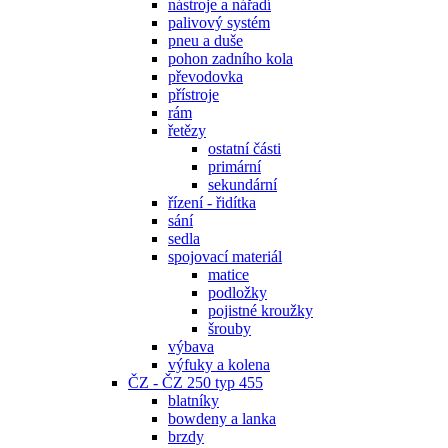
nástroje a nářadí
palivový systém
pneu a duše
pohon zadního kola
převodovka
přístroje
rám
řetězy
ostatní části
primární
sekundární
řízení - řidítka
sání
sedla
spojovací materiál
matice
podložky
pojistné kroužky
šrouby
výbava
výfuky a kolena
ČZ - ČZ 250 typ 455
blatníky
bowdeny a lanka
brzdy