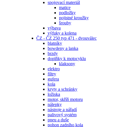
spojovací materiál
matice
podložky
pojistné kroužky
šrouby
výbava
výfuky a kolena
ČZ - ČZ 250 typ 471 - dvouválec
blatníky
bowdeny a lanka
brzdy
doplňky k motocyklu
klaksony
elektro
filtry
gufera
kola
kryty a schránky
ložiska
motor, skříň motoru
nálepky
nástroje a nářadí
palivový systém
pneu a duše
pohon zadního kola