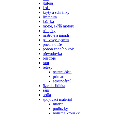
gufera
kola
kryty a schránky
literatura
ložiska
motor, skříň motoru
nálepky
nástroje a nářadí
palivový systém
pneu a duše
pohon zadního kola
převodovka
přístroje
rám
řetězy
ostatní části
primární
sekundární
řízení - řidítka
sání
sedla
spojovací materiál
matice
podložky
pojistné kroužky