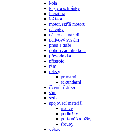
kola
kryty a schránky
literatura
ložiska
motor, skříň motoru
nálepky
nástroje a nářadí
palivový systém
pneu a duše
pohon zadního kola
převodovka
přístroje
rám
řetězy
primární
sekundární
řízení - řidítka
sání
sedla
spojovací materiál
matice
podložky
pojistné kroužky
šrouby
výbava