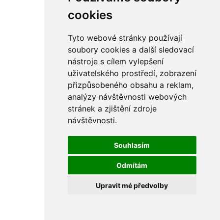
rám
řetězy
cookies
ostatní části
primární
sekundární
Tyto webové stránky používají
řízení - řidítka
soubory cookies a další sledovací
sání
nástroje s cílem vylepšení
sedla
spojovací materiál
uživatelského prostředí, zobrazení
matice
přizpůsobeného obsahu a reklam,
podložky
analýzy návštěvnosti webových
pojistné kroužky
šrouby
stránek a zjištění zdroje
výbava
návštěvnosti.
výfuky a kolena
ČZ - ČZ 380 typ 514 cross
blatníky
Souhlasím
bowdeny a lanka
brzdy
Odmítám
elektro
filtry
Upravit mé předvolby
gufera
kola
kryty a schránky
literatura