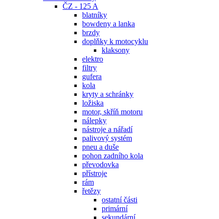
ČZ - 125 A
blatníky
bowdeny a lanka
brzdy
doplňky k motocyklu
klaksony
elektro
filtry
gufera
kola
kryty a schránky
ložiska
motor, skříň motoru
nálepky
nástroje a nářadí
palivový systém
pneu a duše
pohon zadního kola
převodovka
přístroje
rám
řetězy
ostatní části
primární
sekundární