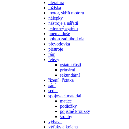
literatura
ložiska
motor, skříň motoru
nálepky
nástroje a nářadí
palivový systém
pneu a duše
pohon zadního kola
převodovka
přístroje
rám
řetězy
ostatní části
primární
sekundární
řízení - řidítka
sání
sedla
spojovací materiál
matice
podložky
pojistné kroužky
šrouby
výbava
výfuky a kolena