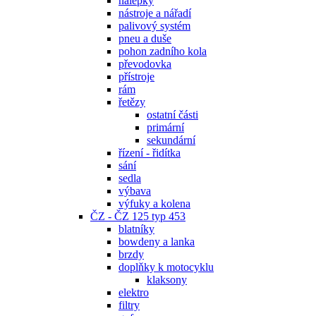
nálepky
nástroje a nářadí
palivový systém
pneu a duše
pohon zadního kola
převodovka
přístroje
rám
řetězy
ostatní části
primární
sekundární
řízení - řidítka
sání
sedla
výbava
výfuky a kolena
ČZ - ČZ 125 typ 453
blatníky
bowdeny a lanka
brzdy
doplňky k motocyklu
klaksony
elektro
filtry