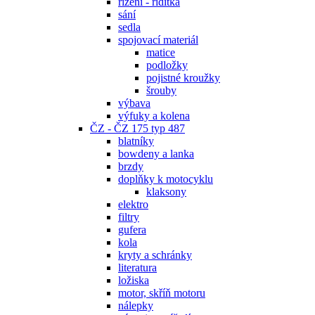
řízení - řidítka
sání
sedla
spojovací materiál
matice
podložky
pojistné kroužky
šrouby
výbava
výfuky a kolena
ČZ - ČZ 175 typ 487
blatníky
bowdeny a lanka
brzdy
doplňky k motocyklu
klaksony
elektro
filtry
gufera
kola
kryty a schránky
literatura
ložiska
motor, skříň motoru
nálepky