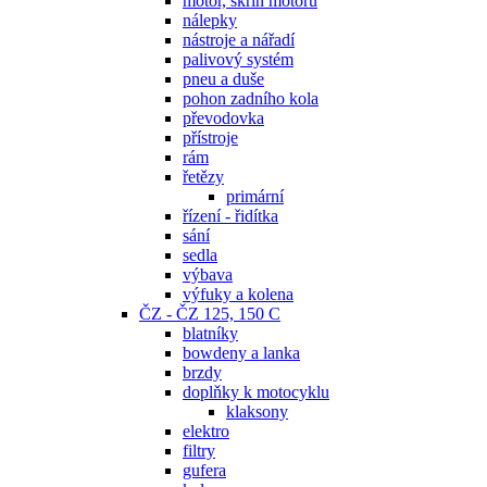
motor, skříň motoru
nálepky
nástroje a nářadí
palivový systém
pneu a duše
pohon zadního kola
převodovka
přístroje
rám
řetězy
primární
řízení - řidítka
sání
sedla
výbava
výfuky a kolena
ČZ - ČZ 125, 150 C
blatníky
bowdeny a lanka
brzdy
doplňky k motocyklu
klaksony
elektro
filtry
gufera