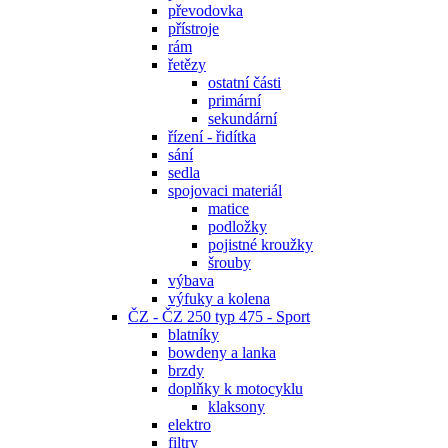
převodovka
přístroje
rám
řetězy
ostatní části
primární
sekundární
řízení - řidítka
sání
sedla
spojovaci materiál
matice
podložky
pojistné kroužky
šrouby
výbava
výfuky a kolena
ČZ - ČZ 250 typ 475 - Sport
blatníky
bowdeny a lanka
brzdy
doplňky k motocyklu
klaksony
elektro
filtry