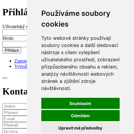
Přihlášení do mého účtu
Používáme soubory
cookies
Uživatelský e-mail nebo jméno
Tyto webové stránky používají
Heslo
soubory cookies a další sledovací
Přihlásit
nástroje s cílem vylepšení
uživatelského prostředí, zobrazení
Zapomenuté heslo?
přizpůsobeného obsahu a reklam,
Vytvořit nový účet
analýzy návštěvnosti webových
stránek a zjištění zdroje
návštěvnosti.
Kontaktní požadavek
Souhlasím
Odmítám
Upravit mé předvolby