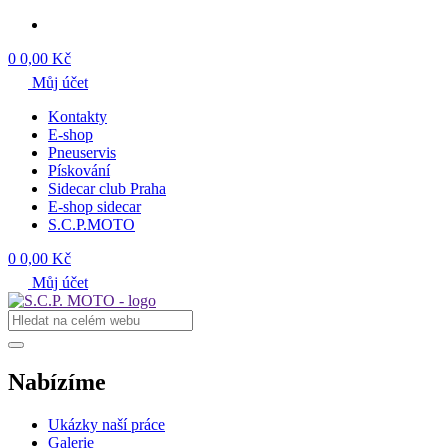
0
0,00 Kč
Můj účet
Kontakty
E-shop
Pneuservis
Pískování
Sidecar club Praha
E-shop sidecar
S.C.P.MOTO
0
0,00 Kč
Můj účet
Nabízíme
Ukázky naší práce
Galerie