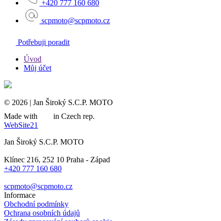
+420 777 160 680
scpmoto@scpmoto.cz
Potřebuji poradit
Úvod
Můj účet
© 2026 | Jan Široký S.C.P. MOTO
Made with
in Czech rep.
WebSite21
Jan Široký S.C.P. MOTO
Klínec 216, 252 10 Praha - Západ
+420 777 160 680
scpmoto@scpmoto.cz
Informace
Obchodní podmínky
Ochrana osobních údajů