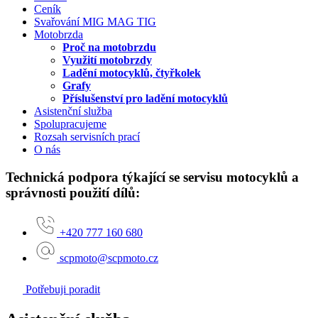
Ceník
Svařování MIG MAG TIG
Motobrzda
Proč na motobrzdu
Využití motobrzdy
Ladění motocyklů, čtyřkolek
Grafy
Příslušenství pro ladění motocyklů
Asistenční služba
Spolupracujeme
Rozsah servisních prací
O nás
Technická podpora týkající se servisu motocyklů a
správnosti použití dílů:
+420 777 160 680
scpmoto@scpmoto.cz
Potřebuji poradit