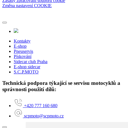
Zásady zpracování souborů cookie
Změna nastavení COOKIE
Kontakty
E-shop
Pneuservis
Pískování
Sidecar club Praha
E-shop sidecar
S.C.P.MOTO
Technická podpora týkající se servisu motocyklů a
správnosti použití dílů:
+420 777 160 680
scpmoto@scpmoto.cz