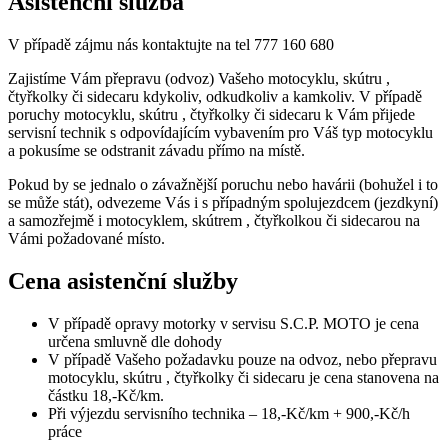
Asistenční služba
V případě zájmu nás kontaktujte na tel 777 160 680
Zajistíme Vám přepravu (odvoz) Vašeho motocyklu, skútru ,
čtyřkolky či sidecaru kdykoliv, odkudkoliv a kamkoliv. V případě
poruchy motocyklu, skútru , čtyřkolky či sidecaru k Vám přijede
servisní technik s odpovídajícím vybavením pro Váš typ motocyklu
a pokusíme se odstranit závadu přímo na místě.
Pokud by se jednalo o závažnější poruchu nebo havárii (bohužel i to
se může stát), odvezeme Vás i s případným spolujezdcem (jezdkyní)
a samozřejmě i motocyklem, skútrem , čtyřkolkou či sidecarou na
Vámi požadované místo.
Cena asistenční služby
V případě opravy motorky v servisu S.C.P. MOTO je cena
určena smluvně dle dohody
V případě Vašeho požadavku pouze na odvoz, nebo přepravu
motocyklu, skútru , čtyřkolky či sidecaru je cena stanovena na
částku 18,-Kč/km.
Při výjezdu servisního technika – 18,-Kč/km + 900,-Kč/h
práce